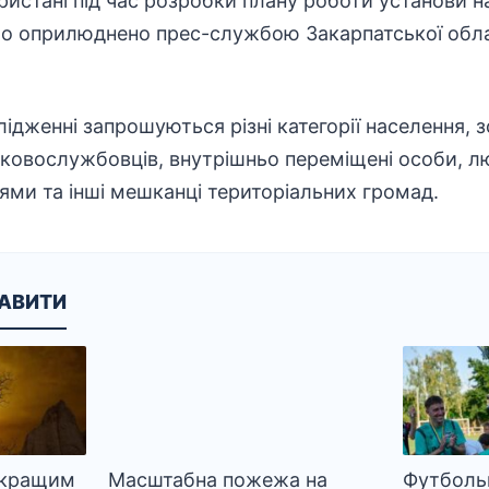
ристані під час розробки плану роботи установи на
ло оприлюднено прес-службою Закарпатської обл
лідженні запрошуються різні категорії населення,
ьковослужбовців
,
внутрішньо переміщені
особи, л
ми та інші мешканці територіальних громад.
КАВИТИ
йкращим
Масштабна пожежа на
Футболь