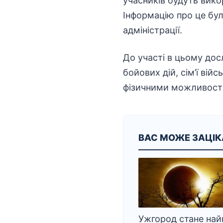
учасників будуть вико
Інформацію про це бу
адміністрації
.
До участі в цьому дос
бойових дій, сім’ї
війс
фізичними можливостя
ВАС МОЖЕ ЗАЦІ
Ужгород стане на