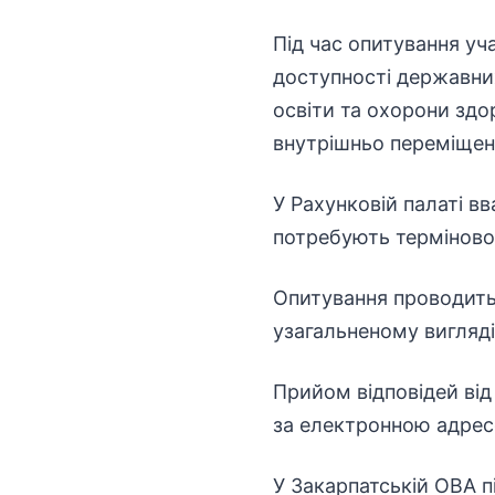
Під час опитування у
доступності державних
освіти та охорони здо
внутрішньо переміщени
У Рахунковій палаті в
потребують терміновог
Опитування проводиться
узагальненому вигляді
Прийом відповідей від
за електронною адресо
У Закарпатській ОВА 