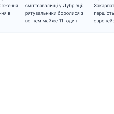
ереження
сміттєзвалищі у Дубрівці:
Закарпат
ння в
рятувальники боролися з
першість
вогнем майже 11 годин
європей