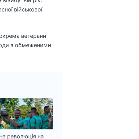
 майбутній рік.
асної
військової
 зокрема ветерани
юди з обмеженими
на революція на