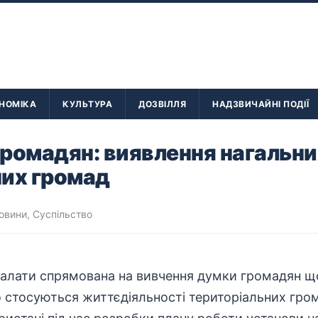
НОМІКА
КУЛЬТУРА
ДОЗВІЛЛЯ
НАДЗВИЧАЙНІ ПОДІЇ
ромадян: виявлення нагальн
них громад
новини
,
Суспільство
ї палати спрямована на вивчення думки громадян 
 стосуються життєдіяльності територіальних грома