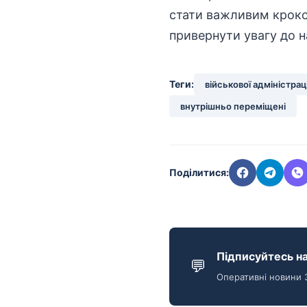
стати важливим кроко
привернути увагу до 
Теги:
військової адміністраці
внутрішньо переміщені
Поділитися:
Підписуйтесь на
💬
Оперативні новини 