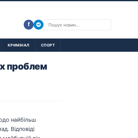
f
КРИМІНАЛ
СПОРТ
их проблем
щодо найбільш
д. Відповіді