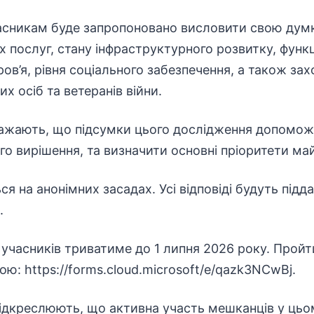
часникам буде запропоновано висловити свою думк
 послуг, стану інфраструктурного розвитку, функц
ров’я, рівня соціального забезпечення, а також за
х осіб та ветеранів війни.
важають, що підсумки цього дослідження допоможу
о вирішення, та визначити основні пріоритети май
 на анонімних засадах. Усі відповіді будуть підда
.
 учасників триватиме до 1 липня 2026 року. Прой
ю: https://forms.cloud.microsoft/e/qazk3NCwBj.
підкреслюють, що активна участь мешканців у ць