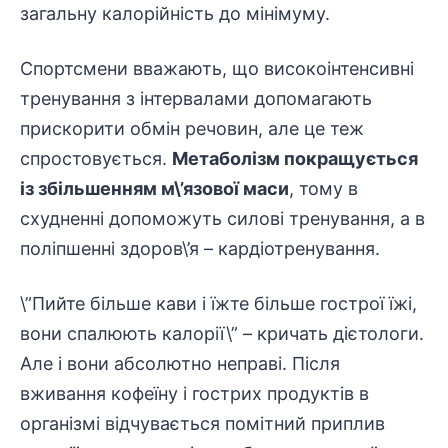
загальну калорійність до мінімуму.
Спортсмени вважають, що високоінтенсивні
тренування з інтервалами допомагають
прискорити обмін речовин, але це теж
спростовується.
Метаболізм покращується
із збільшенням м\’язової маси
, тому в
схудненні допоможуть силові тренування, а в
поліпшенні здоров\’я – кардіотренування.
\”Пийте більше кави і їжте більше гострої їжі,
вони спалюють калорії\” – кричать дієтологи.
Але і вони абсолютно неправі. Після
вживання кофеїну і гострих продуктів в
організмі відчувається помітний приплив