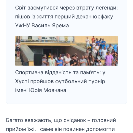
Світ засмутився через втрату легенди:
пішов із життя перший декан юрфаку
УжНУ Василь Ярема
Спортивна відданість та пам’ять: у
Хусті пройшов футбольний турнір
імені Юрія Мовчана
Багато вважають, що сніданок – головний
прийом їжі, і саме він повинен допомогти