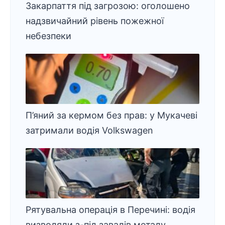
Закарпаття під загрозою: оголошено
надзвичайний рівень пожежної
небезпеки
П’яний за кермом без прав: у Мукачеві
затримали водія Volkswagen
Рятувальна операція в Перечині: водія
визволяли з-під завалів металу