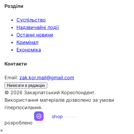
Розділи
Суспільство
Надзвичайні події
Останні новини
Кримінал
Економіка
Контакти
Email:
zak.kor.mail@gmail.com
Написати в редакцію
© 2026 Закарпатський Кореспондент.
Використання матеріалів дозволено за умови
гіперпосилання.
ua
shop
STUDIO
розроблено
×