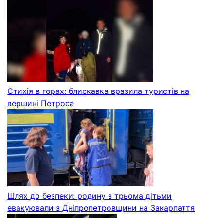
Стихія в горах: блискавка вразила туристів на
вершині Петроса
Шлях до безпеки: родину з трьома дітьми
евакуювали з Дніпропетровщини на Закарпаття