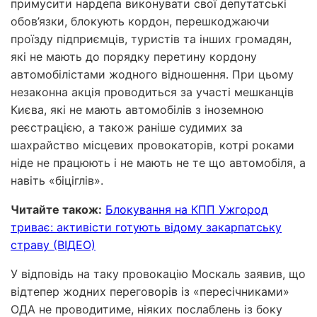
примусити нардепа виконувати свої депутатські
обов’язки, блокують кордон, перешкоджаючи
проїзду підприємців, туристів та інших громадян,
які не мають до порядку перетину кордону
автомобілістами жодного відношення. При цьому
незаконна акція проводиться за участі мешканців
Києва, які не мають автомобілів з іноземною
реєстрацією, а також раніше судимих за
шахрайство місцевих провокаторів, котрі роками
ніде не працюють і не мають не те що автомобіля, а
навіть «біціглів».
Читайте також:
Блокування на КПП Ужгород
триває: активісти готують відому закарпатську
страву (ВІДЕО)
У відповідь на таку провокацію Москаль заявив, що
відтепер жодних переговорів із «пересічниками»
ОДА не проводитиме, ніяких послаблень із боку