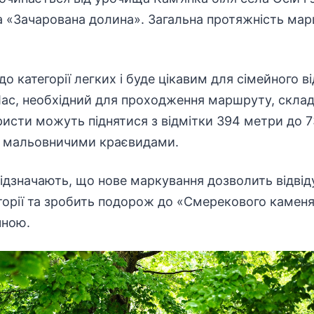
а «Зачарована долина». Загальна протяжність мар
о категорії легких і буде цікавим для сімейного в
ас, необхідний для проходження маршруту, склад
ристи можуть піднятися з відмітки 394 метри до 7
я мальовничими краєвидами.
 відзначають, що нове маркування дозволить відві
орії
та зробить подорож до «Смерекового каменя
чною.