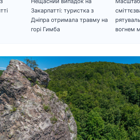
із
Нещасний випадок на
Масштаб
тті
Закарпатті: туристка з
сміттєзв
Дніпра отримала травму на
рятуваль
горі Гимба
вогнем м