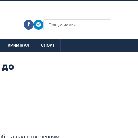
f
КРИМІНАЛ
СПОРТ
 до
обота над створенням