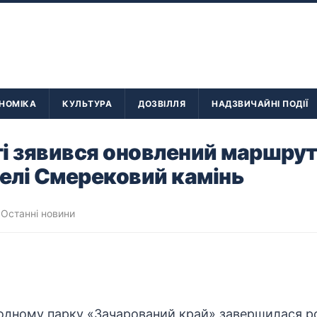
НОМІКА
КУЛЬТУРА
ДОЗВІЛЛЯ
НАДЗВИЧАЙНІ ПОДІЇ
і зявився оновлений маршрут
келі Смерековий камінь
,
Останні новини
одному парку «Зачарований край» завершилася р