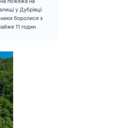
на пожежа на
алищі у Дубрівці:
ники боролися з
айже 11 годин