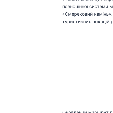
повноцінної системи м
«Смерековий камінь». 
туристичних
локацій р
Оновлений
маршрут
п