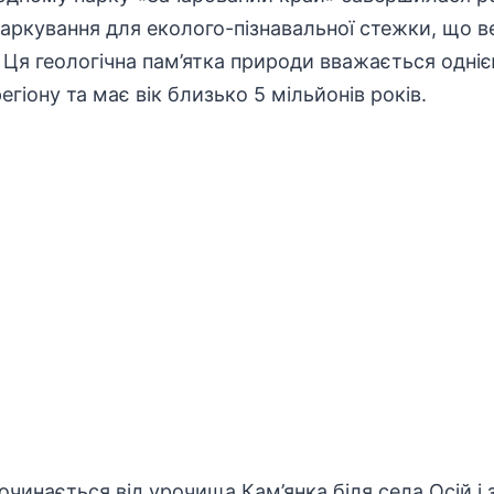
аркування для еколого-пізнавальної стежки, що ве
Ця геологічна пам’ятка природи вважається одніє
егіону та має вік близько 5
мільйонів
років.
очинається від урочища Кам’янка біля села Осій і 