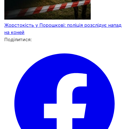
Жорстокість у Порошкові: поліція розслідує напад
на коней
Поділитися: