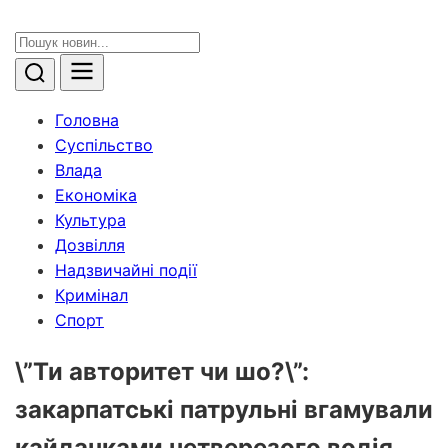
Головна
Суспільство
Влада
Економіка
Культура
Дозвілля
Надзвичайні події
Кримінал
Спорт
\”Ти авторитет чи шо?\”:
закарпатські патрульні вгамували
кайданками нетверезого водія