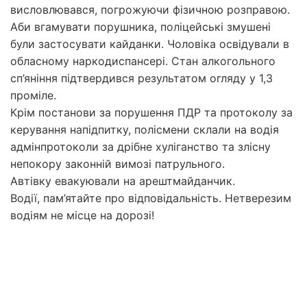
висловлювався, погрожуючи фізичною розправою.
Аби вгамувати порушника, поліцейські змушені
були застосувати кайданки. Чоловіка освідували в
обласному наркодиспансері. Стан алкогольного
сп’яніння підтвердився результатом огляду у 1,3
проміле.
Крім постанови за порушення ПДР та протоколу за
керування напідпитку, полісмени склали на водія
адмінпротоколи за дрібне хуліганство та злісну
непокору законній вимозі патрульного.
Автівку евакуювали на арештмайданчик.
Водії, пам’ятайте про відповідальність. Нетверезим
водіям не місце на дорозі!