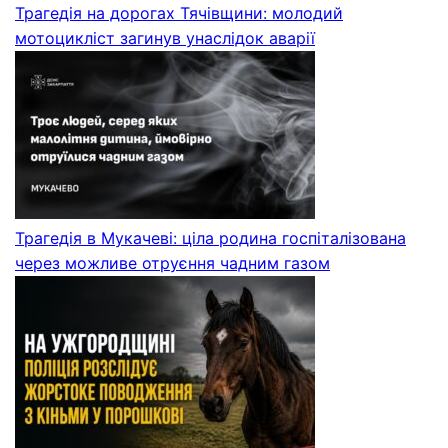
Трагедія на дорогах Тячівщини: молодий
мотоцикліст загинув унаслідок аварії
Трагедія в Мукачеві: ціла родина госпіталізована
через можливе отруєння чадним газом