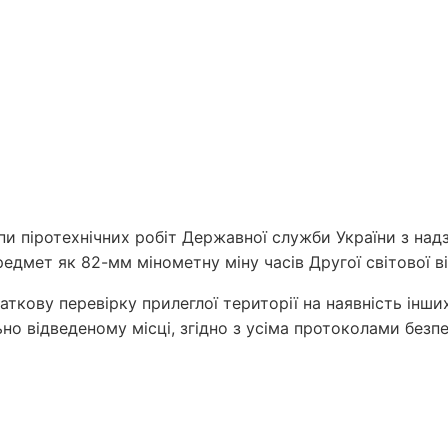
упи піротехнічних робіт Державної служби України з на
едмет як 82-мм мінометну міну часів Другої світової ві
ткову перевірку прилеглої території на наявність інши
но відведеному місці, згідно з усіма протоколами безпе