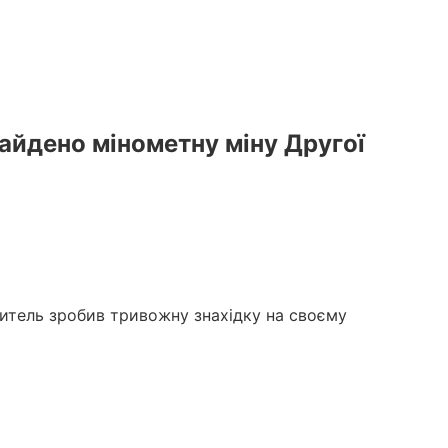
найдено мінометну міну Другої
житель зробив тривожну знахідку на своєму