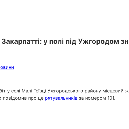
Закарпатті: у полі під Ужгородом з
новини
біт у селі Малі Геївці Ужгородського району місцевий 
но повідомив про це
рятувальників
за номером 101.