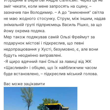
зміг чекати, коли мене запросять на сцену, –
зазначив пан Володимир. – А до “зникнення” світла
не маю жодного стосунку. Струм, між іншим, надав
знімальній групі підприємець Василь Рішко, за що
йому окрема подяка.
Мер також подякував самій Ользі Фреймут за
подарунок містові і підкреслив, що певні
недопрацювання у Хусті, безумовно, є, але вони
будуть неодмінно виправлені.
-Я щиро вдячний пані Ользі за лавиці від ЖК
«Щасливий» і обіцяю, що їх найближчим часом
буде встановлено, – підкреслив міський голова.
Вас може зацікавити