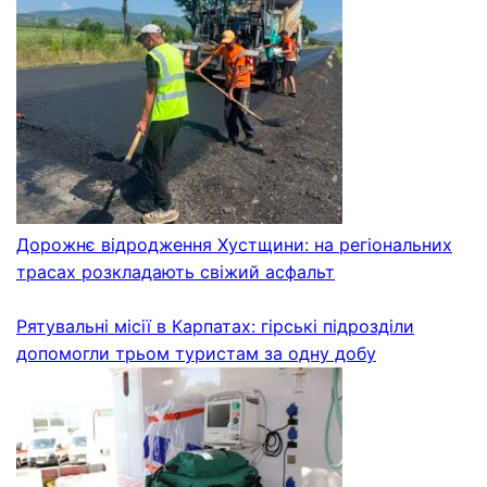
Дорожнє відродження Хустщини: на регіональних
трасах розкладають свіжий асфальт
Рятувальні місії в Карпатах: гірські підрозділи
допомогли трьом туристам за одну добу