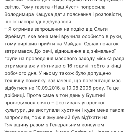
світло. Тому газета «Наш Хуст» попросила
Володимира Кащука дати пояснення і розповісти,
що ж насправді відбувалося.
– Я отримав запрошення на подію від Ольги
Фреймут, яке вона мені вручила особисто в руки,
тому вирішив прийти на Майдан. Однак початок
затримався. До речі, відношення від знімальної
групи на проведення масового заходу міська рада
отримала аж у п’ятницю о 16 годині, тобто в кінці
робочого дня. У ньому також було допущено
технічну помилку, зазначено, що презентація має
відбутися не 10.09.2016, а 10.08.2006 року. Та це
дрібниці. Проте саме в той день у Буштині
проводилося свято – фестиваль угорської
культури, де виступали хустяни і куди мене також
запросили, тож я змушений був від’їхати на
Тячівщину разом з Генеральним консулом
Угорщини в Берегові Андре Саліпські. Через це не