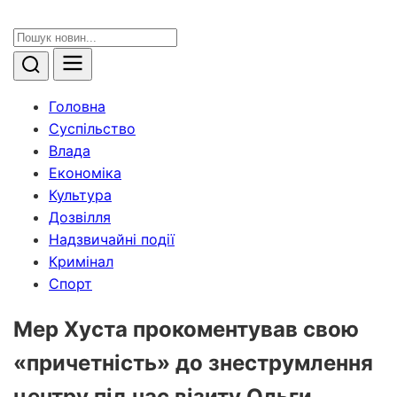
Головна
Суспільство
Влада
Економіка
Культура
Дозвілля
Надзвичайні події
Кримінал
Спорт
Мер Хуста прокоментував свою
«причетність» до знеструмлення
центру під час візиту Ольги