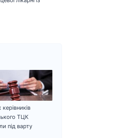
евої лікарні із
 керівників
ського ТЦК
ли під варту