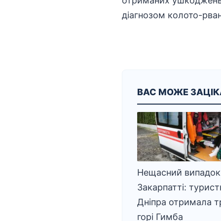
отриманих ушкоджень п
діагнозом колото-рван
ВАС МОЖЕ ЗАЦІ
Нещасний випадок
Закарпатті: турист
Дніпра отримала т
горі Гимба