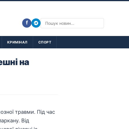
f
КРИМІНАЛ
СПОРТ
ешні на
озної травми. Під час
паркану. Від