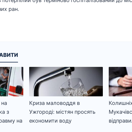
отерпілий був терміново госпіталізований до місц
их ран.
КАВИТИ
 на
Криза маловоддя в
Колишніх
ка з
Ужгороді: містян просять
Мукачів
равму на
економити воду
відправи