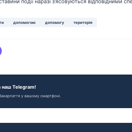
ставини події наразі з’ясовуються відповідними сп
ги
допомогою
допомогу
територія
 наш Telegram!
Закарпаття у вашому смартфоні.