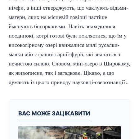
німфи, а інші стверджують, що чаклують відьми-
магери, яких на місцевій говірці частіше
йменують босорканями. Навіть знаходилися
поодинокі, котрі готові були поклястися, що їм у
високогірному озері ввижалися милі русалки-
мавки або страшні гарпії-фурії, які знаються з
нечистою силою. Словом, міні-озеро в Широкому,
як живописне, так і загадкове. Цікаво, а що
думають із цього приводу науковці-озерознавці?..
ВАС МОЖЕ ЗАЦІКАВИТИ