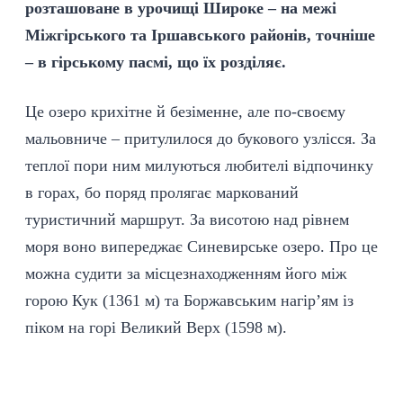
розташоване в урочищі Широке – на межі
Міжгірського та Іршавського районів, точніше
– в гірському пасмі, що їх розділяє.
Це озеро крихітне й безіменне, але по-своєму
мальовниче – притулилося до букового узлісся. За
теплої пори ним милуються любителі відпочинку
в горах, бо поряд пролягає маркований
туристичний маршрут. За висотою над рівнем
моря воно випереджає Синевирське озеро. Про це
можна судити за місцезнаходженням його між
горою Кук (1361 м) та Боржавським нагір’ям із
піком на горі Великий Верх (1598 м).