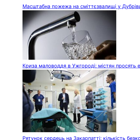
Масштабна пожежа на сміттєзвалищі у Дубрівц
Криза маловоддя в Ужгороді: містян просять 
Рятунок сердець на Закарпатті: кількість безк