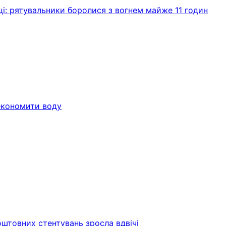
і: рятувальники боролися з вогнем майже 11 годин
економити воду
оштовних стентувань зросла вдвічі