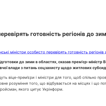
перевірять готовність регіонів до зи
 підготовки до зими в областях, сказав прем’єр-міністр
вчої влади з питань соцзахисту щодо житлових субсиді
ть віце-прем’єри і міністри для того, щоб спільно пров
вне розуміння того, що відбувається на місцях і що по
Гройсман, якого цитує Укрінформ.