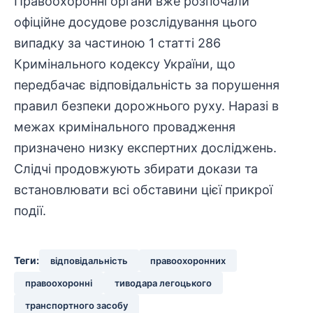
Правоохоронні
органи вже розпочали
офіційне досудове розслідування цього
випадку за частиною 1 статті 286
Кримінального кодексу України, що
передбачає
відповідальність
за порушення
правил безпеки дорожнього руху. Наразі в
межах кримінального провадження
призначено низку експертних досліджень.
Слідчі продовжують збирати докази та
встановлювати всі обставини цієї прикрої
події.
Теги:
відповідальність
правоохоронних
правоохоронні
тиводара легоцького
транспортного засобу