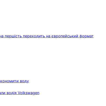
ьна першість переходить на європейський формат
економити воду
али водія Volkswagen