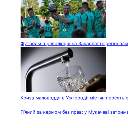
Футбольна революція на Закарпатті: регіонал
Криза маловоддя в Ужгороді: містян просять 
П’яний за кермом без прав: у Мукачеві затрим