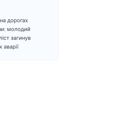
 на дорогах
ни: молодий
іст загинув
к аварії