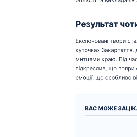
області та
викладачів
Результат чоти
Експоновані твори ста
куточках Закарпаття,
митцями краю. Під ча
підкреслив, що попри 
емоції, що особливо в
ВАС МОЖЕ ЗАЦІ