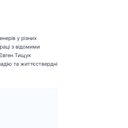
нерів у різних
раці з відомими
Євген Тищук
надію та життєствердні