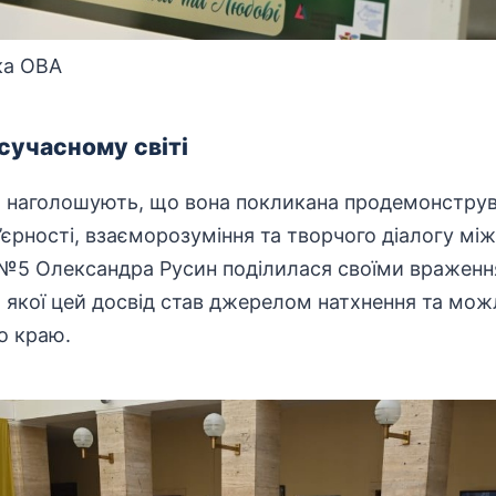
ка ОВА
сучасному світі
и наголошують, що вона покликана продемонстру
’єрності, взаєморозуміння та творчого діалогу мі
№5 Олександра Русин поділилася своїми враження
я якої цей досвід став джерелом натхнення та мо
о краю.