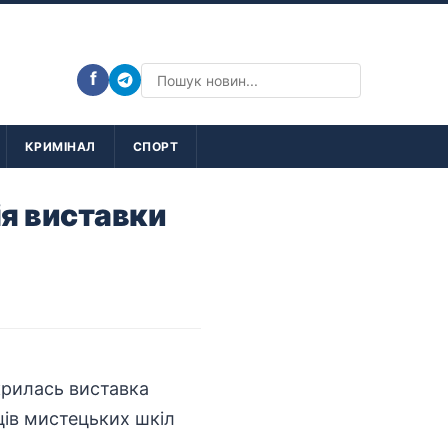
f
КРИМІНАЛ
СПОРТ
ія виставки
рилась виставка
ців мистецьких шкіл