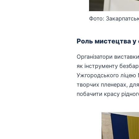
Фото: Закарпатсь
Роль мистецтва у 
Організатори виставк
як інструменту безбар
Ужгородського ліцею 
творчих пленерах, дл
побачити красу рідног