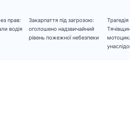
ез прав:
Закарпаття під загрозою:
Трагедія
али водія
оголошено надзвичайний
Тячівщи
рівень пожежної небезпеки
мотоцикл
унаслідо