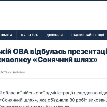
НОМІКА
КУЛЬТУРА
ДОЗВІЛЛЯ
НАДЗВИЧАЙНІ ПОДІЇ
кій ОВА відбулась презентац
живопису «Сонячний шлях»
Останні новини
ої обласної
військової адміністрації
нещодавно відк
«Сонячний шлях», яка об’єднала 80 робіт вихован