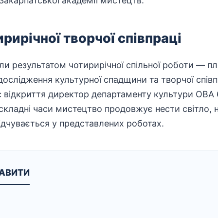
Закарпатської академії мистецтв.
рирічної творчої співпраці
ли результатом чотирирічної спільної роботи — пле
дослідження
культурної спадщини та творчої співп
с відкриття директор
департаменту
культури ОВА
складні часи мистецтво продовжує нести світло, 
ідчувається у представлених роботах.
КАВИТИ