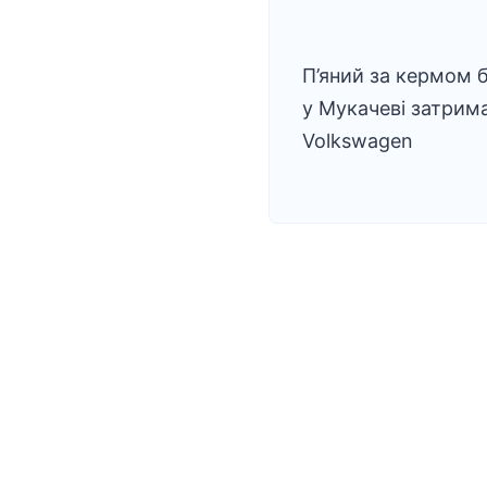
П’яний за кермом б
у Мукачеві затрим
Volkswagen