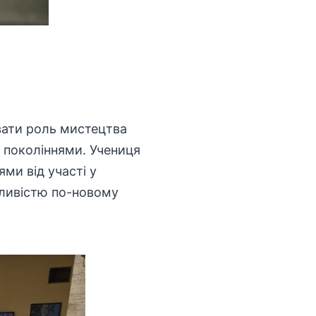
вати роль мистецтва
ж поколіннями. Учениця
ми від участі у
жливістю по-новому