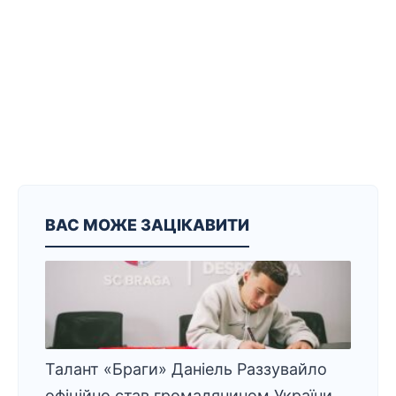
ВАС МОЖЕ ЗАЦІКАВИТИ
Талант «Браги» Даніель Раззувайло
офіційно став громадянином України