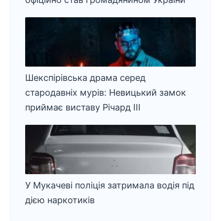
Шекспірівська драма серед
стародавніх мурів: Невицький замок
приймає виставу Річард ІІІ
У Мукачеві поліція затримала водія під
дією наркотиків