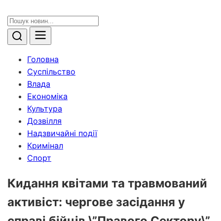
Головна
Суспільство
Влада
Економіка
Культура
Дозвілля
Надзвичайні події
Кримінал
Спорт
Кидання квітами та травмований
активіст: чергове засідання у
справі бійців \”Правого Сектору\”