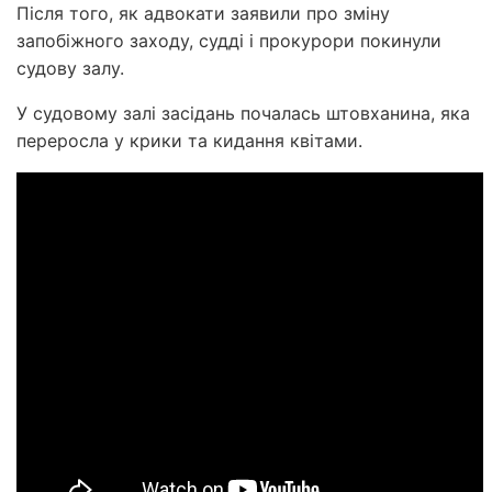
Після того, як адвокати заявили про зміну
запобіжного заходу, судді і прокурори покинули
судову залу.
У судовому залі засідань почалась штовханина, яка
переросла у крики та кидання квітами.