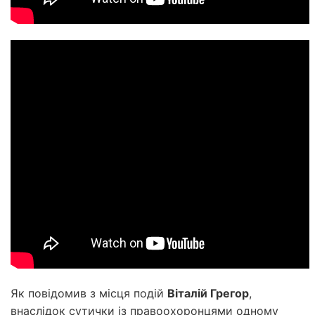
Як повідомив з місця подій
Віталій Грегор
,
внаслідок сутички із правоохоронцями одному