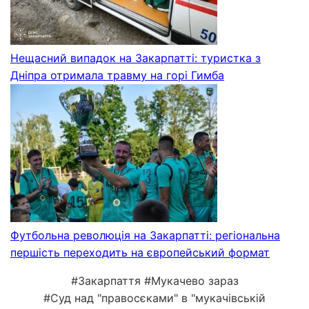
Нещасний випадок на Закарпатті: туристка з
Дніпра отримала травму на горі Гимба
Футбольна революція на Закарпатті: регіональна
першість переходить на європейський формат
#Закарпаття #Мукачево зараз
#Суд над "правосєками" в "мукачівській