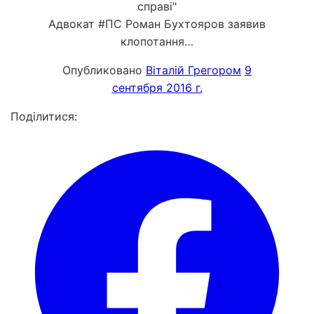
справі"
Адвокат #ПС Роман Бухтояров заявив
клопотання…
Опубликовано
Віталій Грегором
9
сентября 2016 г.
Поділитися: