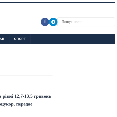
f
АЛ
СПОРТ
рівні 12,7-13,5 гривень
рцукор, передає