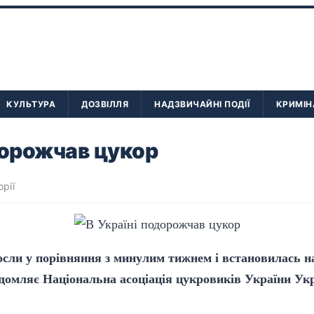
КУЛЬТУРА
ДОЗВІЛЛЯ
НАДЗВИЧАЙНІ ПОДІЇ
КРИМІН
дорожчав цукор
орії
осли у порівняння з минулим тижнем і встановилась на 
ідомляє Національна асоціація цукровиків України Ук