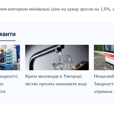
улим вівторком мінімальні ціни на цукор зросли на 1,6%,
КАВИТИ
карпатті:
Криза маловоддя в Ужгороді:
Нещасний
их
містян просять економити воду
Закарпатт
ічі
отримала 