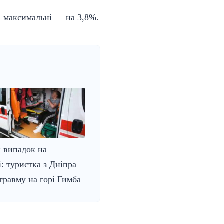
 а максимальні — на 3,8%.
 випадок на
і: туристка з Дніпра
травму на горі Гимба