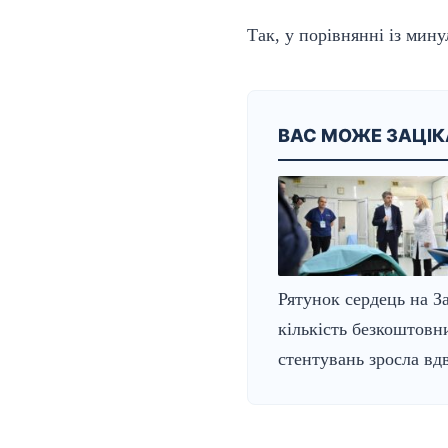
Так, у порівнянні із мин
ВАС МОЖЕ ЗАЦІ
Рятунок сердець на За
кількість безкоштовн
стентувань зросла вдв