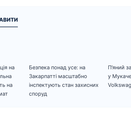
КАВИТИ
ія на
Безпека понад усе: на
П’яний з
альна
Закарпатті масштабно
у Мукаче
ть на
інспектують стан захисних
Volkswa
мат
споруд