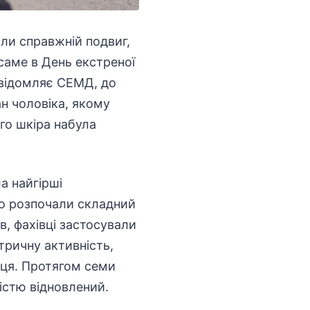
ли справжній подвиг,
 саме в День екстреної
відомляє
СЕМД, до
н чоловіка, якому
ого шкіра набула
а найгірші
но розпочали складний
в, фахівці застосували
тричну активність,
рця. Протягом семи
істю відновлений.