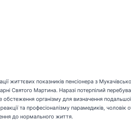
ізації життєвих показників пенсіонера з Мукачівсь
арні Святого Мартина. Наразі потерпілий перебуває
е обстеження організму для визначення подальшої
реакції та професіоналізму парамедиків, чоловік 
ення до нормального життя.