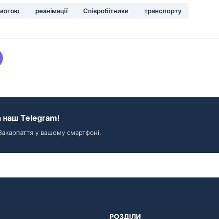
могою
реанімації
Співробітники
транспорту
 наш Telegram!
Закарпаття у вашому смартфоні.
РОЗДІЛИ