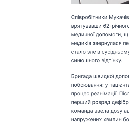
Співробітники
Мукачів
врятувавши 62-річного
медичної допомоги, що
медиків звернулася пе
стало зле в сусідньом
синюшного відтінку.
Бригада швидкої допом
побоювання: у пацієнт
процес
реанімації
. Пі
перший розряд дефібри
команда ввела дозу а
напружених хвилин бо