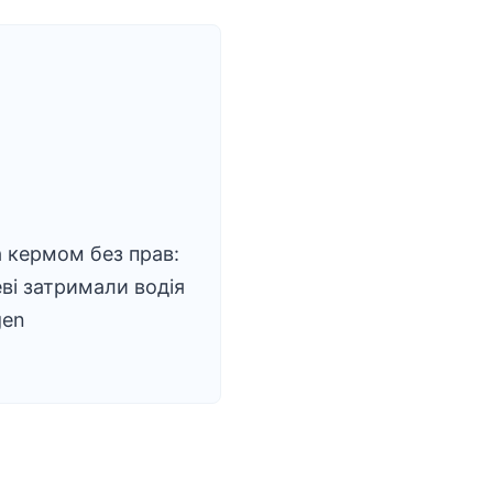
а кермом без прав:
ві затримали водія
gen