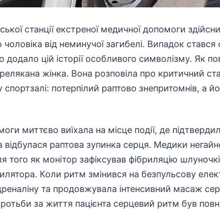
ської станції екстреної медичної
допомоги
здійсни
 чоловіка від неминучої загибелі. Випадок стався
 додало цій історії особливого символізму. Як
по
релякана жінка. Вона розповіла про критичний ста
у спортзалі: потерпілий раптово знепритомнів, а й
оги миттєво виїхала на місце події, де підтвердил
а відбулася раптова зупинка серця. Медики негай
сля того як монітор зафіксував фібриляцію шлуночкі
лятора. Коли ритм змінився на безпульсову елек
дреналіну та продовжувала інтенсивний масаж се
ротьби за життя пацієнта серцевий ритм був повн