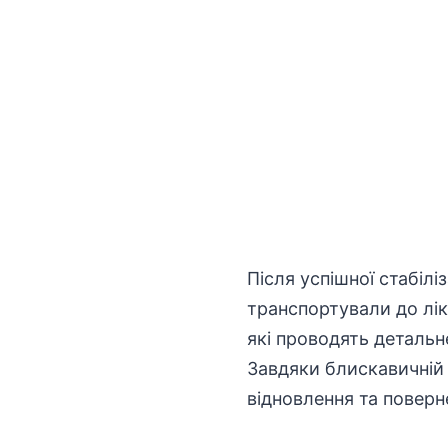
Після успішної стабіл
транспортували
до лік
які проводять детальн
Завдяки блискавичній 
відновлення
та поверн