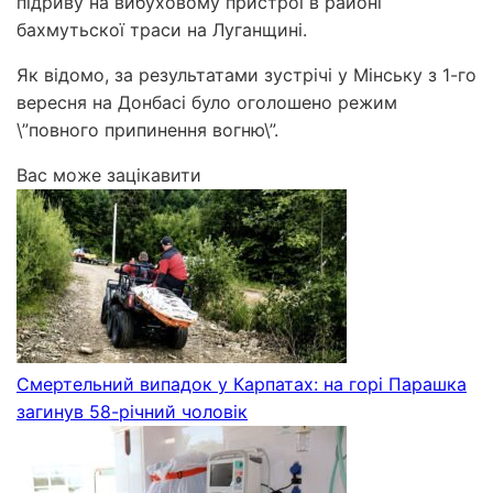
підриву на вибуховому пристрої в районі
бахмутьскої траси на Луганщині.
Як відомо, за результатами зустрічі у Мінську з 1-го
вересня на Донбасі було оголошено режим
\”повного припинення вогню\”.
Вас може зацікавити
Смертельний випадок у Карпатах: на горі Парашка
загинув 58-річний чоловік