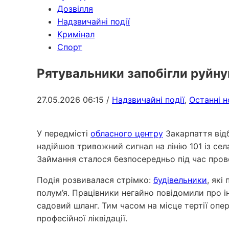
Дозвілля
Надзвичайні події
Кримінал
Спорт
Рятувальники запобігли руйн
27.05.2026 06:15
/
Надзвичайні події
,
Останні 
У передмісті
обласного центру
Закарпаття відб
надійшов тривожний сигнал на лінію 101 із се
Займання сталося безпосередньо під час пров
Подія розвивалася стрімко:
будівельники
, які
полум’я. Працівники негайно повідомили про
садовий шланг. Тим часом на місце тертії опе
професійної ліквідації.