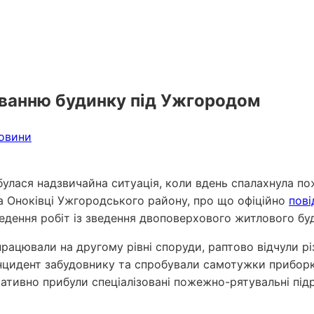
уванню будинку під Ужгородом
новини
улася надзвичайна ситуація, коли вдень спалахнула по
ла Оноківці Ужгородського району, про що офіційно
пов
едення робіт із зведення двоповерхового житлового бу
 працювали на другому рівні споруди, раптово відчули рі
 інцидент забудовнику та спробували самотужки прибор
ративно прибули спеціалізовані пожежно-рятувальні під