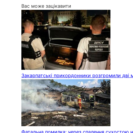
Вас може зацікавити
Закарпатські прикордонники розгромили дві 
Фатальна помилка: через спалення сухостою на