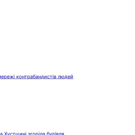
мережі контрабандистів людей
 Хустщині згоріла будівля