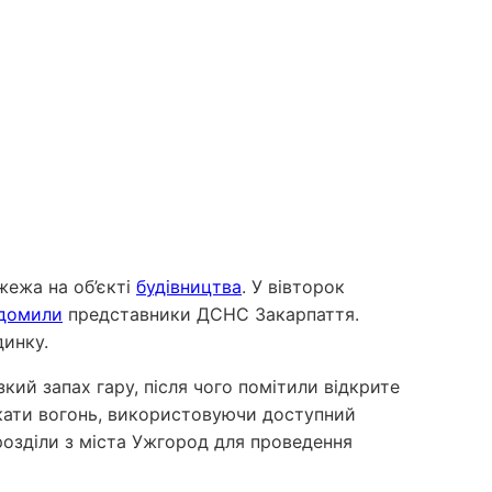
жежа на об’єкті
будівництва
. У вівторок
ідомили
представники ДСНС Закарпаття.
динку.
зкий запах гару, після чого помітили відкрите
кати вогонь, використовуючи доступний
розділи з міста Ужгород для проведення