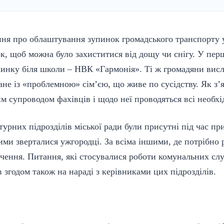
ння про облаштування зупинок громадського транспорту 
к, щоб можна було захиститися від дощу чи снігу. У пер
пинку біля школи – НВК «Гармонія». Ті ж громадяни вис
ане із «проблемною» сім’єю, що живе по сусідству. Як з’я
м супроводом фахівців і щодо неї проводяться всі необхід
урних підрозділів міської ради були присутні під час 
ими зверталися ужгородці. За всіма іншими, де потрібно 
учення. Питання, які стосувалися роботи комунальних слу
 згодом також на нараді з керівниками цих підрозділів.