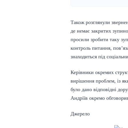
Також розглянули зверне
де немає закритих зупино
просили зробити таку зу
контроль питання, пов’яз
знаходиться під соціальни
Керівники окремих структ
вирішення проблем, із як
було дано відповідні дор
Андріїв окремо обговорив
Джерело