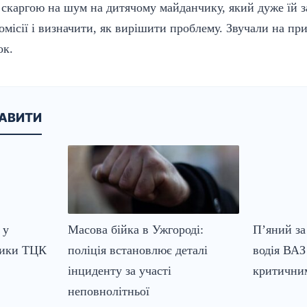
і скаргою на шум на дитячому майданчику, який дуже їй 
омісії і визначити, як вирішити проблему. Звучали на при
ок.
КАВИТИ
 у
Масова бійка в Ужгороді:
П’яний за
ники ТЦК
поліція встановлює деталі
водія ВАЗ
інциденту за участі
критичним
неповнолітньої