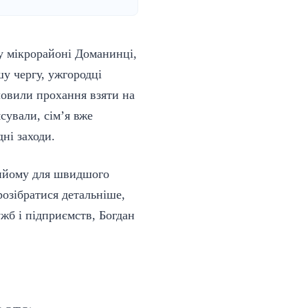
у мікрорайоні Доманинці,
шу чергу, ужгородці
ловили прохання взяти на
сували, сім’я вже
ні заходи.
прийому для швидшого
розібратися детальніше,
жб і підприємств, Богдан