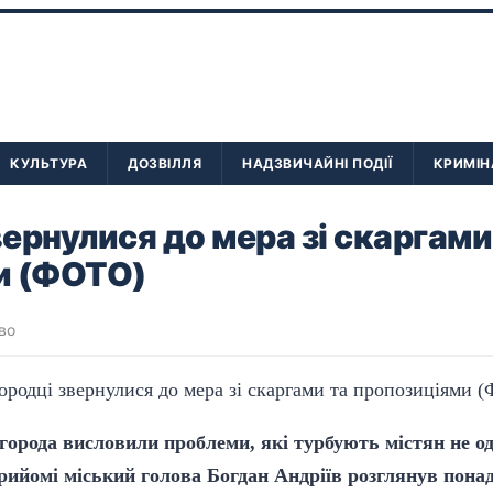
КУЛЬТУРА
ДОЗВІЛЛЯ
НАДЗВИЧАЙНІ ПОДІЇ
КРИМІН
ернулися до мера зі скаргами
и (ФОТО)
во
орода висловили проблеми, які турбують містян не оди
рийомі міський голова Богдан Андріїв розглянув понад