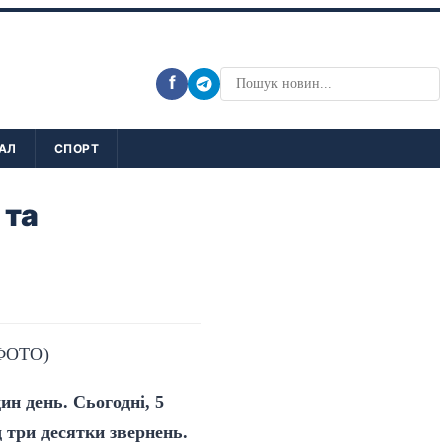
f
АЛ
СПОРТ
 та
н день. Сьогодні, 5
 три десятки звернень.