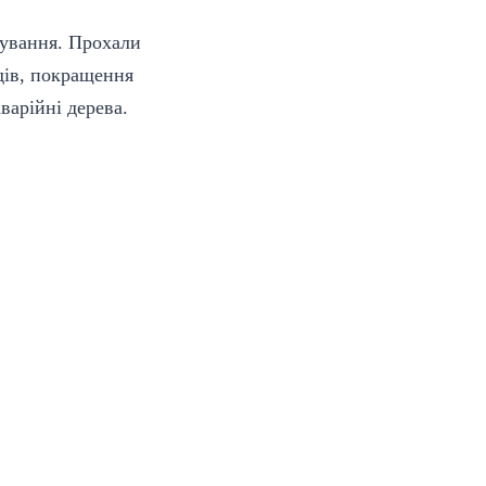
кування. Прохали
здів, покращення
варійні дерева.