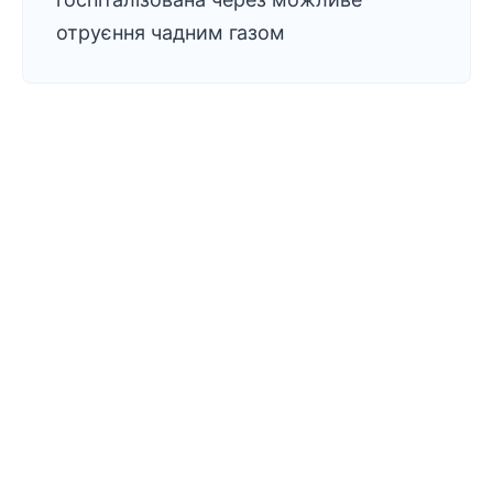
отруєння чадним газом