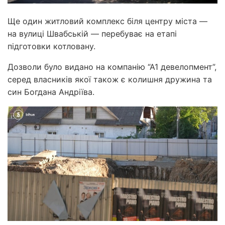
Ще один житловий комплекс біля центру міста —
на вулиці Швабській — перебуває на етапі
підготовки котловану.
Дозволи було видано на компанію “А1 девелопмент”,
серед власників якої також є колишня дружина та
син Богдана Андріїва.