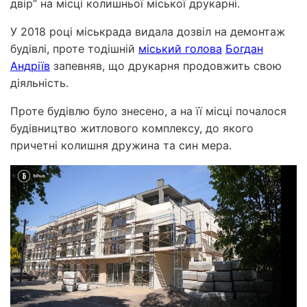
двір” на місці колишньої міської друкарні.
У 2018 році міськрада видала дозвіл на демонтаж
будівлі, проте тодішній
міський голова
Богдан
Андріїв
запевняв, що друкарня продовжить свою
діяльність.
Проте будівлю було знесено, а на її місці почалося
будівництво житлового комплексу, до якого
причетні колишня дружина та син мера.