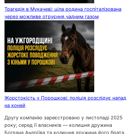
Трагедія в Мукачеві: ціла родина госпіталізована
через можливе отруєння чадним газом
Жорстокість у Порошкові: поліція розслідує напад
на коней
Другу компанію зареєстровано у листопаді 2025
року; серед її власників — колишня дружина
Богдана Андріїва та колишня дружина його брата.