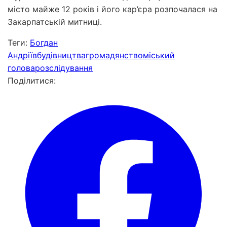
місто майже 12 років і його кар’єра розпочалася на
Закарпатській митниці.
Теги:
Богдан
Андріїв
будівництва
громадянство
міський
голова
розслідування
Поділитися: