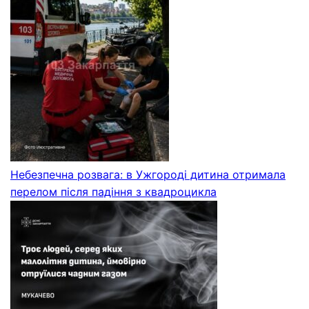
Небезпечна розвага: в Ужгороді дитина отримала
перелом після падіння з квадроцикла