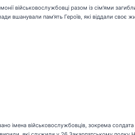
емонії
військовослужбовці
разом із сім’ями загиб
ади вшанували пам’ять Героїв, які віддали своє жи
вано імена
військовослужбовців
, зокрема солдата 
ириди, які служили у 26 Закарпатському полку НГ