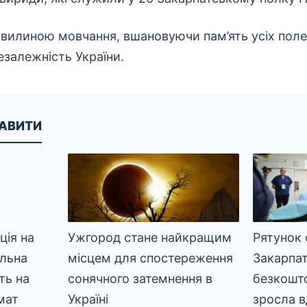
вилиною мовчання, вшановуючи пам’ять усіх полегл
езалежність України.
КАВИТИ
ія на
Ужгород стане найкращим
Рятунок 
альна
місцем для спостереження
Закарпатт
ть на
сонячного затемнення в
безкошт
мат
Україні
зросла в