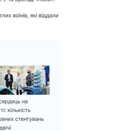
их воїнів, які віддали
сердець на
і: кількість
овних стентувань
двічі