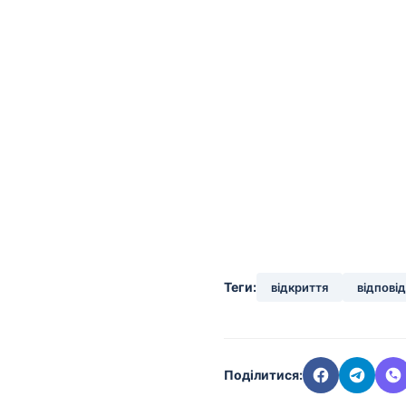
Теги:
відкриття
відпові
Поділитися: