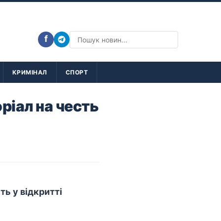
f
КРИМІНАЛ
СПОРТ
ріал на честь
сть у
відкритті