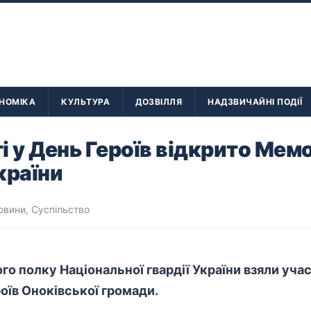
НОМІКА
КУЛЬТУРА
ДОЗВІЛЛЯ
НАДЗВИЧАЙНІ ПОДІЇ
і у День Героїв відкрито Мемо
країни
овини
,
Суспільство
го полку Національної гвардії України взяли уча
оїв Оноківської громади.