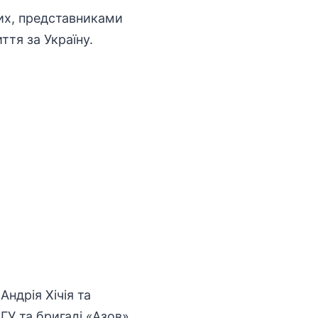
лих, представниками
ття за Україну.
Андрія Хічія та
У та бригаді «Азов».