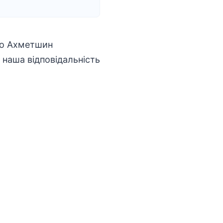
ло Ахметшин
 й наша
відповідальність