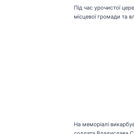
Під час урочистої цер
місцевої громади та вл
На меморіалі викарбу
солдата Владислава Св