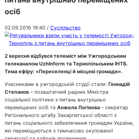
осіб
02.09.2016 19:40
/
Суспільство
2 вересня відбувся телеміст між Ужгородським
телеканалом UzhІnform та Тернопільським ІНТБ.
Тема ефіру: «Переселенці й місцеві громади».
Учасниками в ужгородській студії стали:
Геннадій
Степанов
– позаштатний радник Міністра
соціальної політики з питань внутрішньо
переміщених осіб та
Анжела Логінова
– секретар
Регіонального штабу Закарпатської області з
питань соціального забезпечення громадян України,
які переміщуються з тимчасово окупованої
території та районів проведення