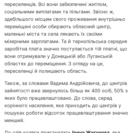
переселенців. Всі вони забезпечені житлом,
соціальними виплатами та пільгами. Звісно ж,
здебільшого місцем свого проживання внутрішньо
переміщені особи обирають обласний центр,
маленькі міста та села лякають їх своїми
мізерними зарплатами. Та й тернопільська середня
заробітна плата значно поступається тій платні, що
вони отримували у Донецькій або Луганській
областях до переміщення. З огляду на це,
переселенці й полишають область.
Також, за словами Вадима Андрійовича, до центрів
зайнятості вже звернулось більш як 400 осіб, 50% з
яких було працевлаштовано. До слова, серед
корінного населення, яке приходить до центрів у
пошуках роботи відсоток працевлаштування значно
менший.
До слів колеги приєдналась
Ірина Жигунова
, яка