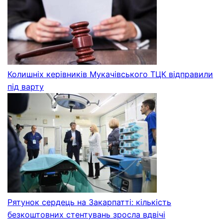
Колишніх керівників Мукачівського ТЦК відправили
під варту
Рятунок сердець на Закарпатті: кількість
безкоштовних стентувань зросла вдвічі