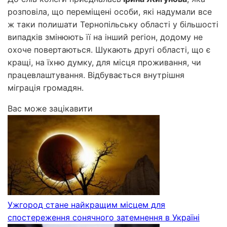
розповіла, що переміщені особи, які надумали все
ж таки полишати Тернопільську області у більшості
випадків змінюють її на інший регіон, додому не
охоче повертаються. Шукають другі області, що є
кращі, на їхню думку, для місця проживання, чи
працевлаштування. Відбувається внутрішня
міграція громадян.
Вас може зацікавити
Ужгород стане найкращим місцем для
спостереження сонячного затемнення в Україні