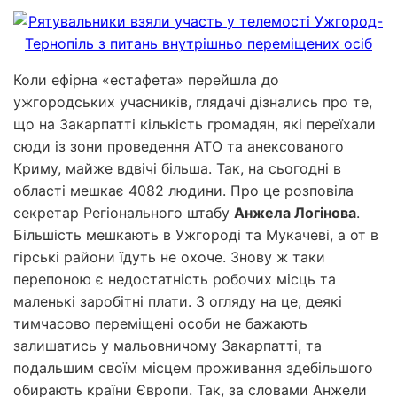
Коли ефірна «естафета» перейшла до
ужгородських учасників, глядачі дізнались про те,
що на Закарпатті кількість громадян, які переїхали
сюди із зони проведення АТО та анексованого
Криму, майже вдвічі більша. Так, на сьогодні в
області мешкає 4082 людини. Про це розповіла
секретар Регіонального штабу
Анжела Логінова
.
Більшість мешкають в Ужгороді та Мукачеві, а от в
гірські райони їдуть не охоче. Знову ж таки
перепоною є недостатність робочих місць та
маленькі заробітні плати. З огляду на це, деякі
тимчасово переміщені особи не бажають
залишатись у мальовничому Закарпатті, та
подальшим своїм місцем проживання здебільшого
обирають країни Європи. Так, за словами Анжели