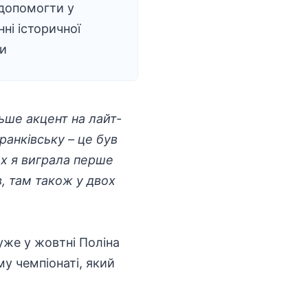
допомогти у
ні історичної
и
льше акцент на лайт-
Франківську – це був
дах я виграла перше
в, там також у двох
 уже у жовтні Поліна
у чемпіонаті, який