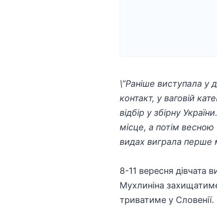
\”Раніше виступала у д
контакт, у ваговій кат
відбір у збірну Украї
місце, а потім весною
видах виграла перше м
8-11 вересня дівчата 
Мухлиніна захищатиме
триватиме у Словенії.