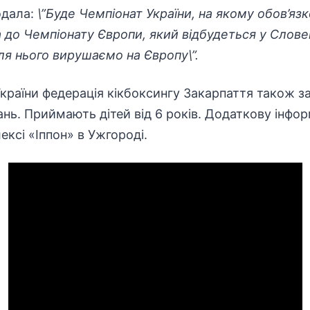
дала:
\”Буде Чемпіонат України, на якому обов’яз
а до Чемпіонату Європи, який відбудеться у Словен
сля нього вирушаємо на Європу\”.
України федерація кікбоксингу Закарпаття також 
нь. Приймають дітей від 6 років. Додаткову інф
ксі «Іппон» в Ужгороді.