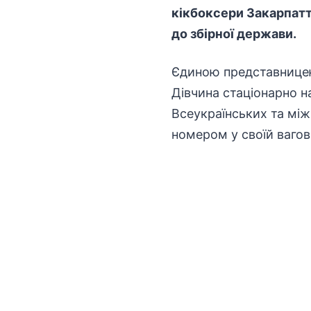
кікбоксери Закарпатт
до збірної держави.
Єдиною представницею 
Дівчина стаціонарно н
Всеукраїнських та між
номером у своїй ваговій