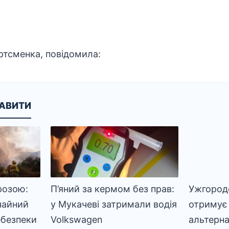
тсменка, повідомила:
КАВИТИ
розою:
П’яний за кермом без прав:
Ужгород
чайний
у Мукачеві затримали водія
отримує
ебезпеки
Volkswagen
альтерна