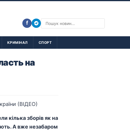
f
КРИМІНАЛ
СПОРТ
ласть на
ли кілька зборів як на
юють. А вже незабаром