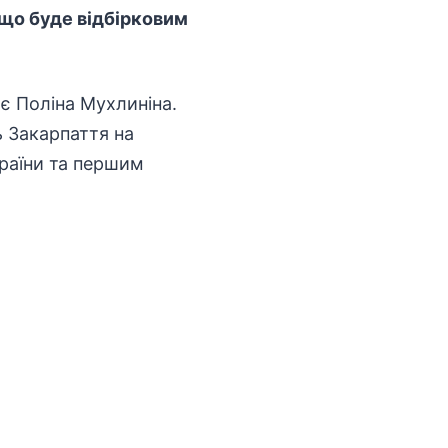
 що буде відбірковим
 є Поліна Мухлиніна.
ь Закарпаття на
країни та першим