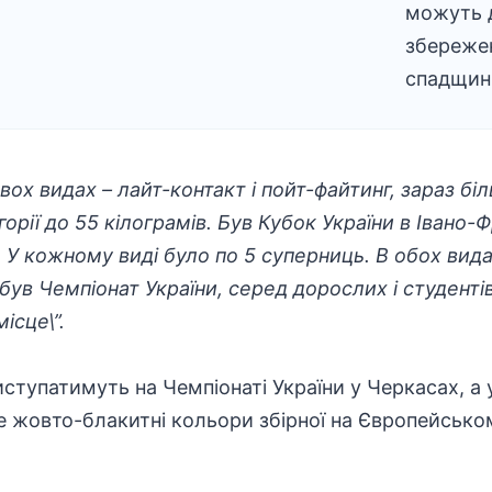
можуть 
збережен
спадщин
вох видах – лайт-контакт і пойт-файтинг, зараз бі
егорії до 55 кілограмів. Був Кубок України в Івано-
ни. У кожному виді було по 5 суперниць. В обох ви
 був Чемпіонат України, серед дорослих і студенті
ісце\”.
виступатимуть на Чемпіонаті України у Черкасах, а
 жовто-блакитні кольори збірної на Європейськом