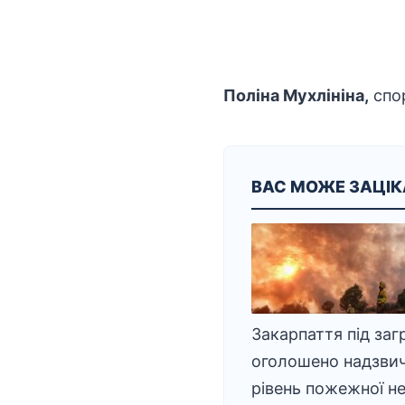
Поліна Мухлініна,
спор
ВАС МОЖЕ ЗАЦІ
Закарпаття під заг
оголошено надзви
рівень пожежної н