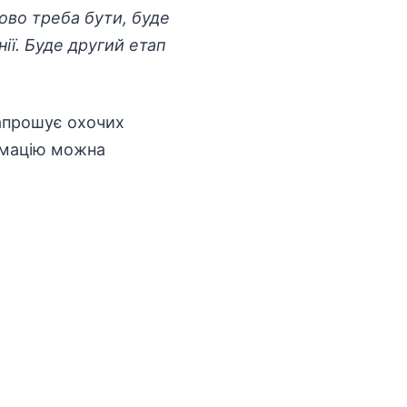
ково треба бути, буде
ії. Буде другий етап
запрошує охочих
ормацію можна