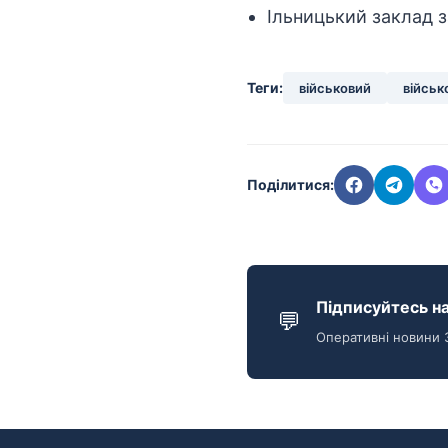
Ільницький заклад за
Теги:
військовий
військ
Поділитися:
Підписуйтесь на
💬
Оперативні новини 