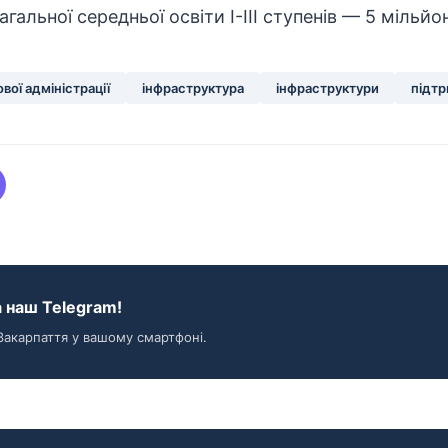
гальної середньої освіти І-ІІІ ступенів — 5 мільйо
ової адміністрації
інфраструктура
інфраструктури
підт
 наш Telegram!
Закарпаття у вашому смартфоні.