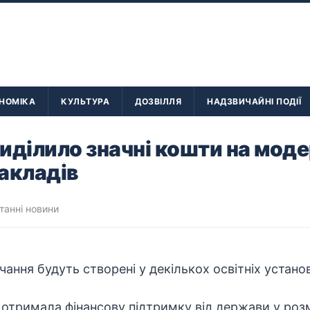
НОМІКА
КУЛЬТУРА
ДОЗВІЛЛЯ
НАДЗВИЧАЙНІ ПОДІЇ
иділило значні кошти на моде
акладів
танні новини
ання будуть створені у декількох освітніх установ
 отримала фінансову
підтримку
від держави у розм