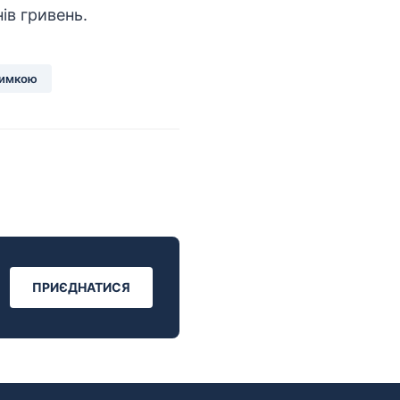
нів гривень.
римкою
ПРИЄДНАТИСЯ