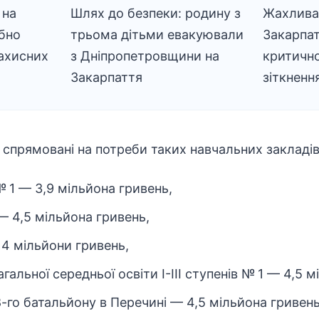
 на
Шлях до безпеки: родину з
Жахлива 
бно
трьома дітьми евакуювали
Закарпат
захисних
з Дніпропетровщини на
критично
Закарпаття
зіткненн
 спрямовані на потреби таких навчальних закладів
 1 — 3,9 мільйона гривень,
— 4,5 мільйона гривень,
 4 мільйони гривень,
гальної середньої освіти І-ІІІ ступенів № 1 — 4,5 
68-го батальйону в Перечині — 4,5 мільйона гривень