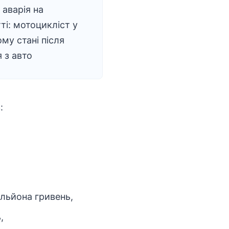
аварія на
ті: мотоцикліст у
му стані після
я з авто
:
мільйона гривень,
,