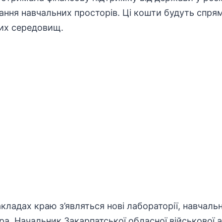
ння навчальних просторів. Ці кошти будуть спрям
них середовищ.
кладах краю з’являться нові лабораторії, навчальн
ра
. Начальник Закарпатської обласної
військової
а