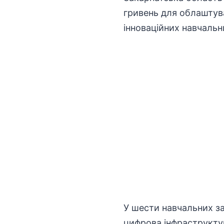
гривень для облаштува
інноваційних навчаль
У шести навчальних за
цифрова
інфраструкту