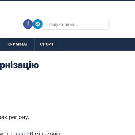
f
КРИМІНАЛ
СПОРТ
рнізацію
ах регіону.
ірі понад 26 мільйонів