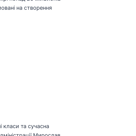
овані на створення
і класи та сучасна
дміністрації Мирослав