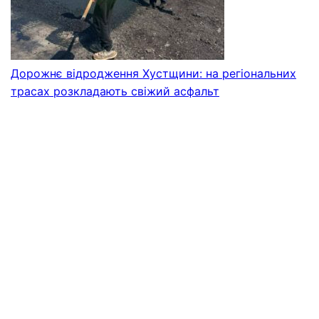
Дорожнє відродження Хустщини: на регіональних
трасах розкладають свіжий асфальт