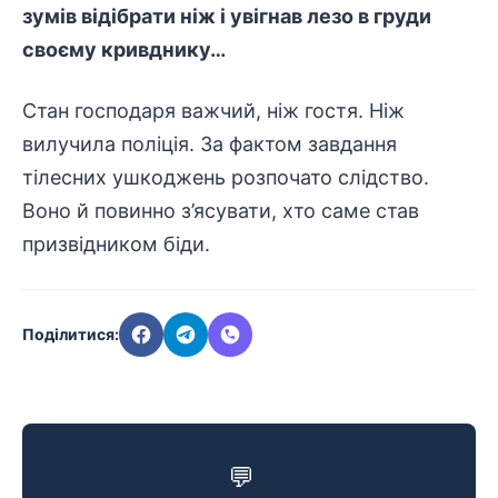
зумів відібрати ніж і увігнав лезо в груди
своєму кривднику…
Стан господаря важчий, ніж гостя. Ніж
вилучила поліція. За фактом завдання
тілесних ушкоджень розпочато слідство.
Воно й повинно з’ясувати, хто саме став
призвідником біди.
Поділитися:
💬