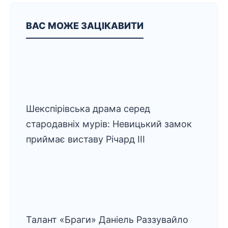
ВАС МОЖЕ ЗАЦІКАВИТИ
Шекспірівська драма серед
стародавніх мурів: Невицький замок
приймає виставу Річард ІІІ
Талант «Браги» Даніель Раззувайло