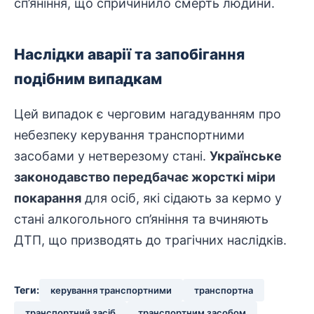
сп’яніння, що спричинило смерть людини.
Наслідки аварії та запобігання
подібним випадкам
Цей випадок є черговим нагадуванням про
небезпеку
керування транспортними
засобами у нетверезому стані.
Українське
законодавство передбачає жорсткі міри
покарання
для осіб, які сідають за кермо у
стані алкогольного сп’яніння та вчиняють
ДТП, що призводять до трагічних наслідків.
Теги:
керування транспортними
транспортна
транспортний засіб
транспортним засобом