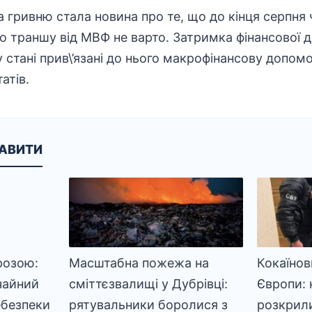
гривню стала новина про те, що до кінця серпня 
о траншу від МВФ не варто. Затримка фінансової 
 стані прив\’язані до нього макрофінансову допомо
атів.
КАВИТИ
розою:
Масштабна пожежа на
Кокаїнов
чайний
сміттєзвалищі у Дубрівці:
Європи: 
ебезпеки
рятувальники боролися з
розкрил