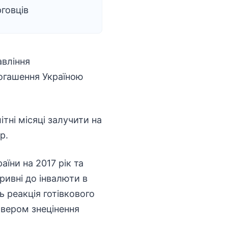
говців
авління
огашення Україною
ітні місяці залучити на
р.
їни на 2017 рік та
ривні до інвалюти в
 реакція готівкового
йвером знецінення