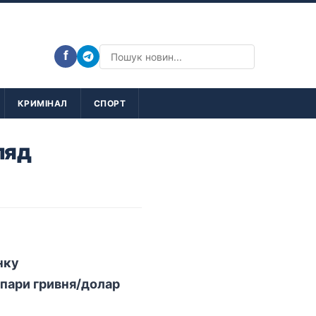
f
КРИМІНАЛ
СПОРТ
ляд
нку
 пари гривня/долар