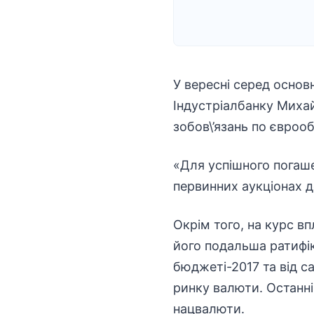
У вересні серед основ
Індустріалбанку Миха
зобов\’язань по єврооб
«Для успішного погашен
первинних аукціонах до
Окрім того, на курс в
його подальша ратифік
бюджеті-2017 та від с
ринку валюти. Останні
нацвалюти.