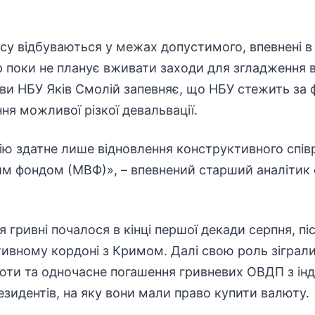
су відбуваються у межах допустимого, впевнені 
р поки не планує вживати заходи для згладження 
ви НБУ Яків Смолій запевняє, що НБУ стежить за 
ня можливої різкої девальвації.
ію здатне лише відновлення конструктивного спів
 фондом (МВФ)», – впевнений старший аналітик ф
 гривні почалося в кінці першої декади серпня, пі
ативному кордоні з Кримом. Далі свою роль зіграли
люти та одночасне погашення гривневих ОВДП з ін
езидентів, на яку вони мали право купити валюту.