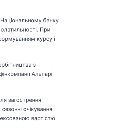
в Національному банку
волатильності. При
формуванням курсу і
робітництва з
інкомпанії Альпарі
сля загострення
 сезонні очікування
дексованою вартістю