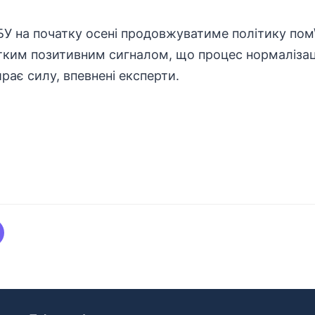
БУ на початку осені продовжуватиме політику пом
тким позитивним сигналом, що процес нормалізаці
рає силу, впевнені експерти.