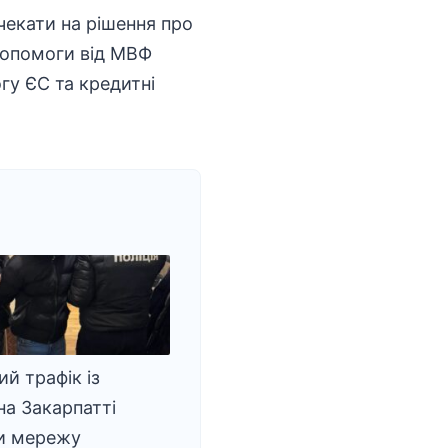
чекати на рішення про
допомоги від МВФ
гу ЄС та кредитні
ий трафік із
на Закарпатті
и мережу