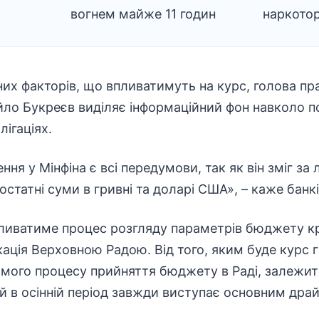
вогнем майже 11 годин
наркотор
них факторів, що впливатимуть на курс, голова пр
йло Букреєв виділяє інформаційний фон навколо п
лігаціях.
ня у Мінфіна є всі передумови, так як він зміг за л
статні суми в гривні та доларі США», – каже банкі
пливатиме процес розгляду параметрів бюджету кра
ація Верховною Радою. Від того, яким буде курс г
амого процесу прийняття бюджету в Раді, залежить
й в осінній період завжди виступає основним дра