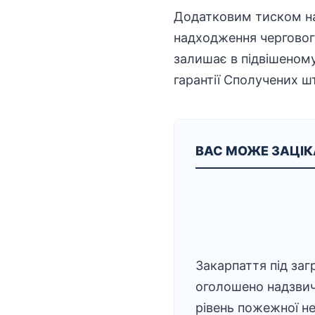
Додатковим тиском на 
надходження черговог
залишає в підвішеному
гарантії Сполучених шт
ВАС МОЖЕ ЗАЦІ
Закарпаття під заг
оголошено надзви
рівень пожежної н