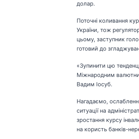
долар.
Поточні коливання кур
України, тож регулято
цьому, заступник голо
готовий до згладжуван
«Зупинити цю тенденц
Міжнародним валютним
Вадим Іосуб.
Нагадаємо, ослаблення
ситуації на адміністр
зростання курсу інва
на користь банків-нер