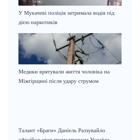
У Мукачеві поліція затримала водія під
дією наркотиків
Медики врятували життя чоловіка на
Міжгірщині після удару струмом
Талант «Браги» Даніель Раззувайло
офіційно став громадянином України