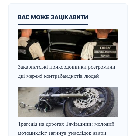
ВАС МОЖЕ ЗАЦІКАВИТИ
Закарпатські прикордонники розгромили
дві мережі контрабандистів людей
Трагедія на дорогах Тячівщини: молодий
мотоцикліст загинув унаслідок аварії