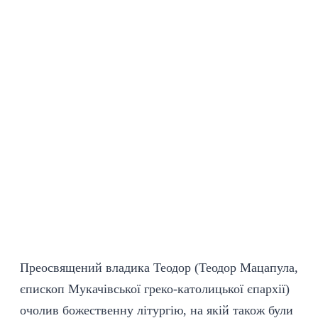
Преосвящений владика Теодор (Теодор Мацапула,
єпископ Мукачівської
греко-
католицької єпархії
)
очолив божественну літургію, на якій також були