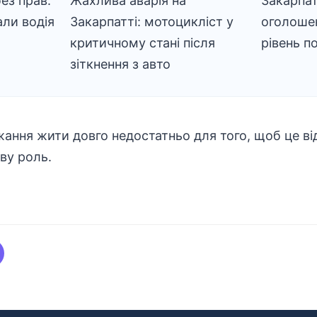
ез прав:
Жахлива аварія на
Закарпат
али водія
Закарпатті: мотоцикліст у
оголоше
критичному стані після
рівень п
зіткнення з авто
ання жити довго недостатньо для того, щоб це від
ву роль.