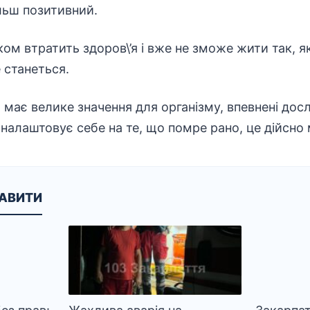
льш позитивний.
іком втратить здоров\’я і вже не зможе жити так, я
 станеться.
 має велике значення для організму, впевнені досл
налаштовує себе на те, що помре рано, це дійсно
КАВИТИ