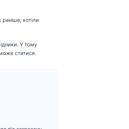
к раніше, хотіли
ідники. У тому
 може статися.