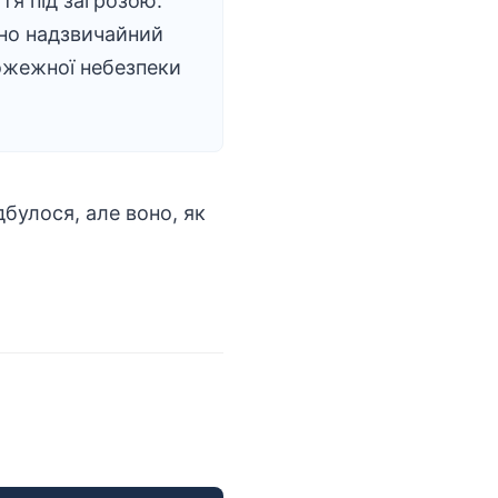
тя під загрозою:
но надзвичайний
ожежної небезпеки
булося, але воно, як