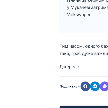
П’яний за кермом б
у Мукачеві затрим
Volkswagen
Тим часом, одного баж
таке, грає дуже важли
Джерело
Поділитися: