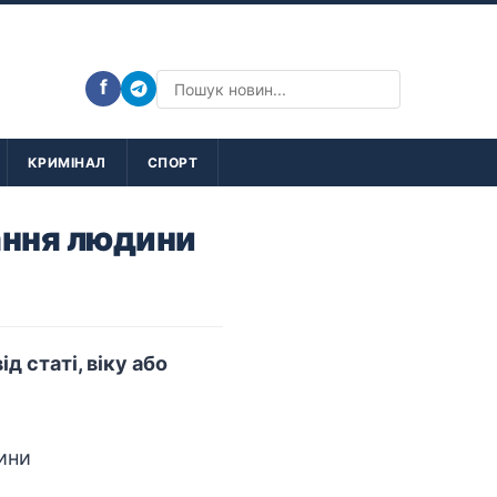
f
КРИМІНАЛ
СПОРТ
ання людини
 статі, віку або