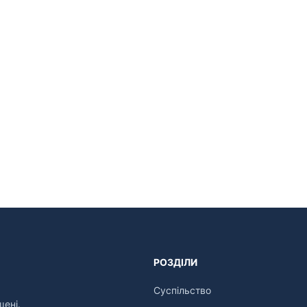
РОЗДІЛИ
Суспільство
щені.