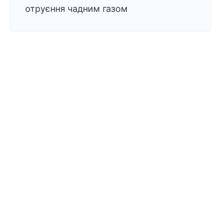
отруєння чадним газом