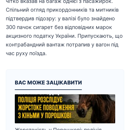
чітко вказав на багаж однієї з пасажирок.
Спільний огляд
прикордонників
та митників
підтвердив підозру: у валізі було знайдено
300 пачок сигарет без відповідних марок
акцизного податку України. Припускають, що
контрабандний вантаж потрапив у вагон під
час руху поїзда.
ВАС МОЖЕ ЗАЦІКАВИТИ
Жорстокість у Порошкові: поліція