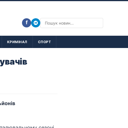
f
КРИМІНАЛ
СПОРТ
увачів
ьйонів