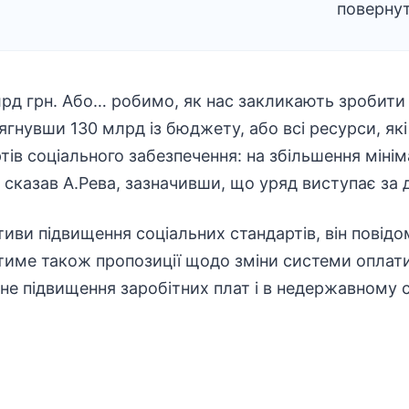
поверну
млрд грн. Або… робимо, як нас закликають зробити 
гнувши 130 млрд із бюджету, або всі ресурси, які
тів соціального забезпечення: на збільшення мінім
– сказав А.Рева, зазначивши, що уряд виступає за 
иви підвищення соціальних стандартів, він повід
име також пропозиції щодо зміни системи оплати
не підвищення заробітних плат і в недержавному с