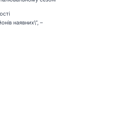
ості
онів наявних\”, –