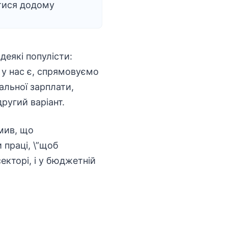
тися додому
деякі популісти:
 у нас є, спрямовуємо
альної зарплати,
другий варіант.
омив, що
 праці, \”щоб
екторі, і у бюджетній