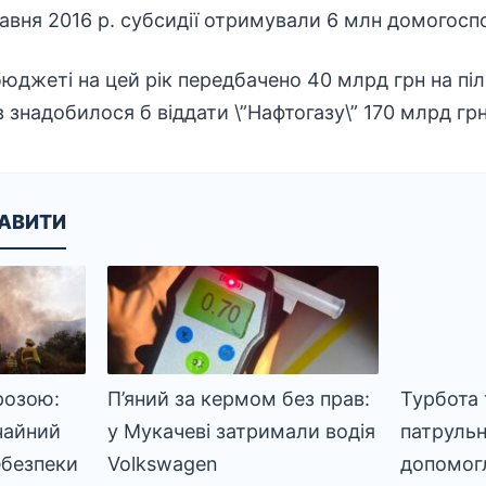
травня 2016 р. субсидії отримували 6 млн домогосп
юджеті на цей рік передбачено 40 млрд грн на піль
 знадобилося б віддати \”Нафтогазу\” 170 млрд грн
КАВИТИ
розою:
П’яний за кермом без прав:
Турбота 
чайний
у Мукачеві затримали водія
патрульн
ебезпеки
Volkswagen
допомогл