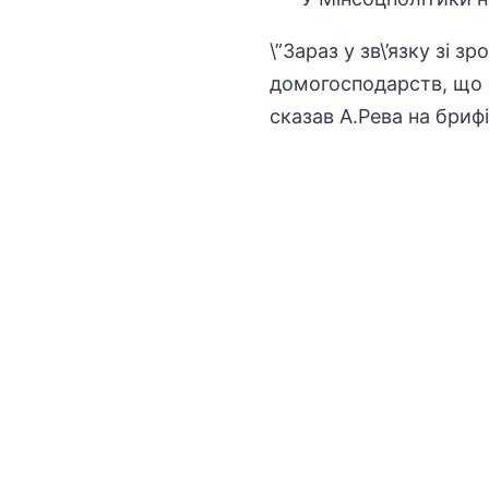
\”Зараз у зв\’язку зі 
домогосподарств, що од
сказав А.Рева на брифі