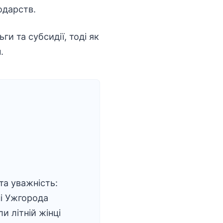
одарств.
ги та субсидії, тоді як
.
та уважність:
і Ужгорода
и літній жінці