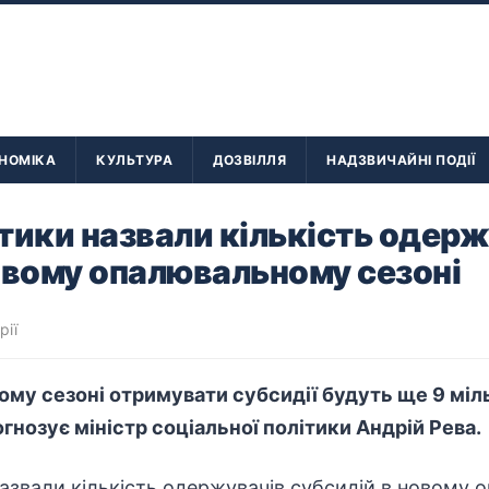
НОМІКА
КУЛЬТУРА
ДОЗВІЛЛЯ
НАДЗВИЧАЙНІ ПОДІЇ
тики назвали кількість одерж
овому опалювальному сезоні
рії
му сезоні отримувати субсидії будуть ще 9 міл
гнозує міністр соціальної політики Андрій Рева.