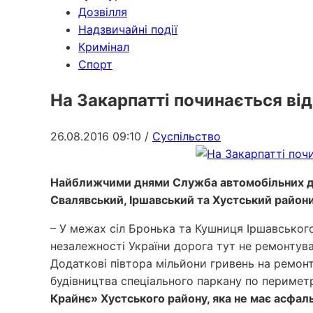
Дозвілля
Надзвичайні події
Кримінал
Спорт
На Закарпатті починається ві
26.08.2016 09:10
/
Суспільство
Найближчими днями Служба автомобільних дор
Свалявський, Іршавський та Хустський райони
– У межах сіл Бронька та Кушниця Іршавського
незалежності України дорога тут не ремонтува
Додаткові півтора мільйони гривень на ремон
будівництва спеціального паркану по периме
Крайнє» Хустського району, яка не має асфал