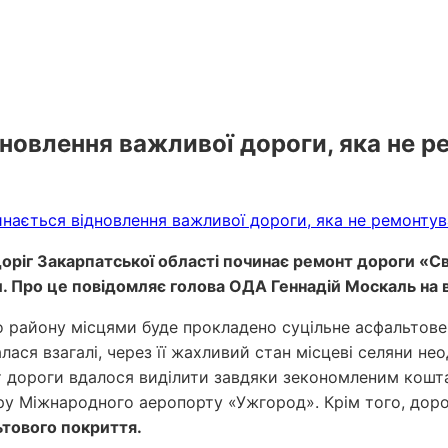
дновлення важливої дороги, яка не р
іг Закарпатської області починає ремонт дороги «Сва
. Про це повідомляє голова ОДА Геннадій Москаль на в
 району місцями буде прокладено суцільне асфальтове 
лася взагалі, через її жахливий стан місцеві селяни не
т дороги вдалося виділити завдяки зекономленим кошт
тру Міжнародного аеропорту «Ужгород». Крім того, до
ьтового покриття.