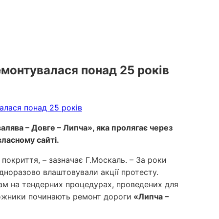
емонтувалася понад 25 років
лява – Довге – Липча», яка пролягає через
ласному сайті.
покриття, – зазначає Г.Москаль. – За роки
одноразово влаштовували акції протесту.
ам на тендерних процедурах, проведених для
рожники починають ремонт дороги
«Липча –