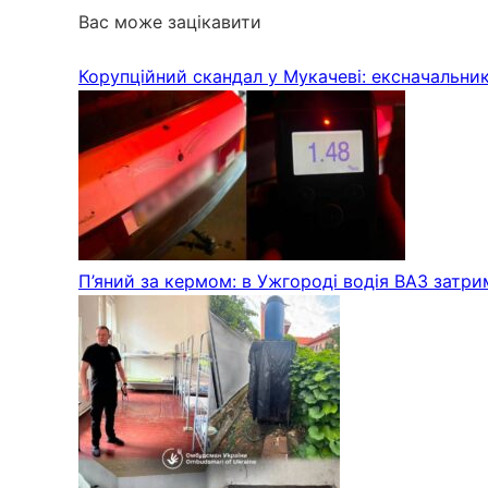
Вас може зацікавити
Корупційний скандал у Мукачеві: ексначальник
П’яний за кермом: в Ужгороді водія ВАЗ затр