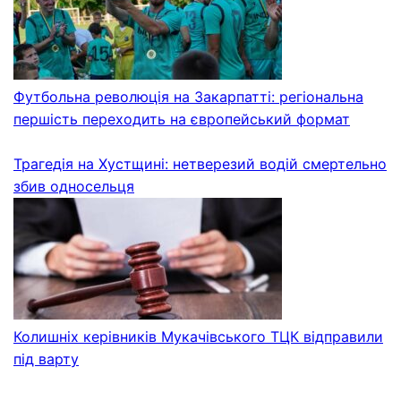
Футбольна революція на Закарпатті: регіональна
першість переходить на європейський формат
Трагедія на Хустщині: нетверезий водій смертельно
збив односельця
Колишніх керівників Мукачівського ТЦК відправили
під варту