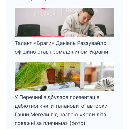
Талант «Браги» Даніель Раззувайло
офіційно став громадянином України
У Перечині відбулася презентація
дебютної книги талановитої авторки
Ганни Мегели під назвою «Коли літа
поважні за плечима» (фото)