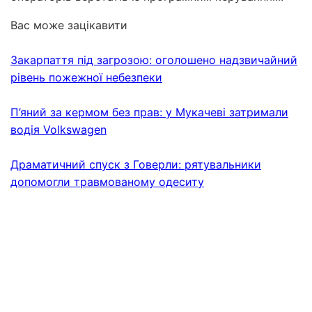
Вас може зацікавити
Закарпаття під загрозою: оголошено надзвичайний
рівень пожежної небезпеки
П’яний за кермом без прав: у Мукачеві затримали
водія Volkswagen
Драматичний спуск з Говерли: рятувальники
допомогли травмованому одеситу