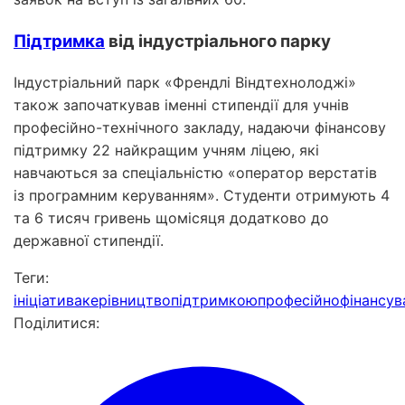
Підтримка
від індустріального парку
Індустріальний парк «Френдлі Віндтехнолоджі»
також започаткував іменні стипендії для учнів
професійно-технічного закладу, надаючи фінансову
підтримку 22 найкращим учням ліцею, які
навчаються за спеціальністю «оператор верстатів
із програмним керуванням». Студенти отримують 4
та 6 тисяч гривень щомісяця додатково до
державної стипендії.
Теги:
ініціатива
керівництво
підтримкою
професійно
фінансув
Поділитися: