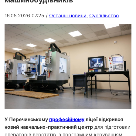
16.05.2026 07:25
/
Останні новини
,
Суспільство
У Перечинському
професійному
ліцеї відкрився
новий навчально-практичний центр
для підготовки
операторів верстатів із програмним керуванням.