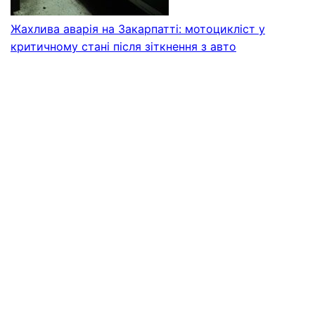
Жахлива аварія на Закарпатті: мотоцикліст у
критичному стані після зіткнення з авто