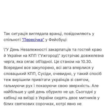
Так ситуація виглядала вранці, повідомляють у
спільноті
“Пересічка”
у Фейсбуці:
\”У День Незалежності закарпатців та гостей краю
й України на КПП \”Ужгород\” зустрічає довжелезна
черга, яка сягає об’їздної. Це станом на 10.30.
Всередині все закупорено, всі авта вперлися у
словацький КПП, Сусіди, очевидно, у такий спосіб
теж вирішили привітати українців зі святом,
гальмуючи рух і показуючи свою зверхність. Але
найбільше у цей день обурило не це. Сьогодні у
кабінці на виїзді з України сидять двоє митників у
білих святкових сорочках, котрі явно не