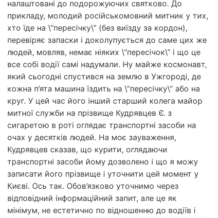
налаштовані до подорожуючих святково. До
прикладу, молодий російськомовний митник у тих,
хто їде на \”пересічку\” (без виїзду за кордон),
перевіряє запаски і доколупується до саме цих же
людей, мовляв, немає ніяких \”пересічок\” і що це
все собі водії самі надумали. Ну майже космонавт,
який сьогодні спустився на землю в Ужгороді, де
кожна п’ята машина їздить на \”пересічку\” або на
круг. У цей час його інший старший колега майор
митної служби на прізвище Кудрявцев Є. з
сигаретою в роті оглядає транспортні засоби на
очах у десятків людей. На моє зауваження,
Кудрявцев сказав, що курити, оглядаючи
транспортні засоби йому дозволено і що я можу
записати його прізвище і уточнити цей момент у
Києві. Ось так. Обов’язково уточнимо через
відповідний інформаційний запит, але це як
мінімум, не естетично по відношенню до водіїв і