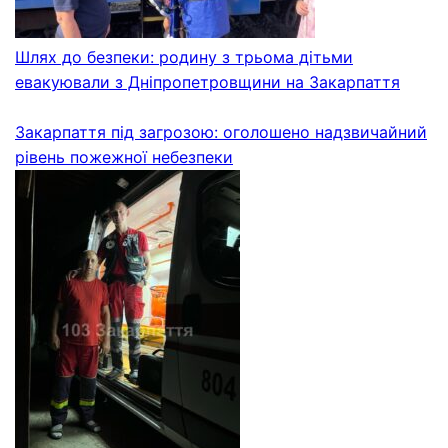
Шлях до безпеки: родину з трьома дітьми
евакуювали з Дніпропетровщини на Закарпаття
Закарпаття під загрозою: оголошено надзвичайний
рівень пожежної небезпеки