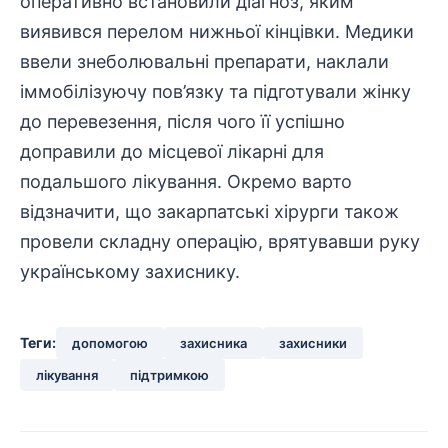
оперативно встановили діагноз, яким
виявився перелом нижньої кінцівки. Медики
ввели знеболювальні препарати, наклали
іммобілізуючу пов’язку та підготували жінку
до перевезення, після чого її успішно
доправили до місцевої лікарні для
подальшого
лікування
. Окремо варто
відзначити, що закарпатські хірурги також
провели складну операцію, врятувавши руку
українському
захиснику
.
Теги:
допомогою
захисника
захисники
лікування
підтримкою