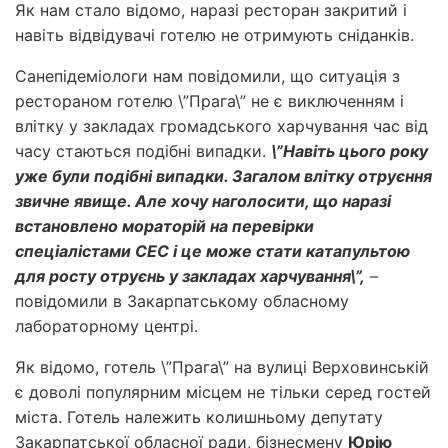
Як нам стало відомо, наразі ресторан закритий і
навіть відвідувачі готелю не отримують сніданків.
Санепідеміологи нам повідомили, що ситуація з
рестораном готелю \”Прага\” не є виключенням і
влітку у закладах громадського харчування час від
часу стаються подібні випадки.
\”Навіть цього року
уже були подібні випадки. Загалом влітку отруєння
звичне явище. Але хочу наголосити, що наразі
встановлено мораторій на перевірки
спеціалістами СЕС і це може стати катапультою
для росту отруєнь у закладах харчування\”,
–
повідомили в Закарпатському обласному
лабораторному центрі.
Як відомо, готель \”Прага\” на вулиці Верховинській
є доволі популярним місцем не тільки серед гостей
міста. Готель належить колишньому депутату
Закарпатської обласної ради, бізнесмену
Юрію