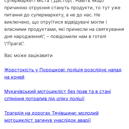
супермаркеті міста \”Дастор\”. Навіть якщо
причиною отруєння стануть продукти, то тут уже
питання до супермаркету, а не до нас. Не
виключено, що отруїтися відвідувачі могли і
власними продуктами, які принесли на святкування
дня народження\”, – повідомили нам в готелі
\”Прага\”.
Вас може зацікавити
Жорстокість у Порошкові: поліція розслідує напад
на коней
Мукачівський мотоцикліст без прав та в стані
сп’яніння потрапив під опіку поліції
Трагедія на дорогах Тячівщини: молодий
мотоцикліст загинув унаслідок аварії