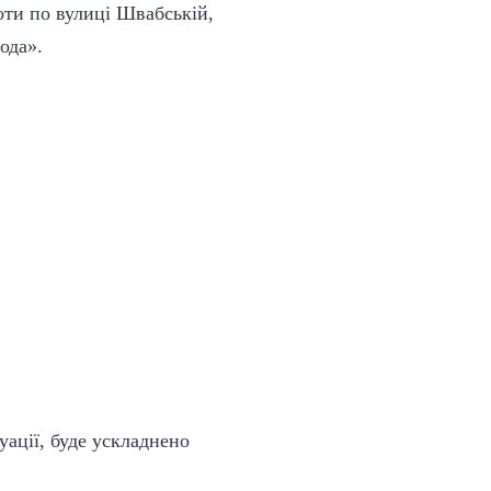
оти по вулиці Швабській,
ода».
уації, буде ускладнено