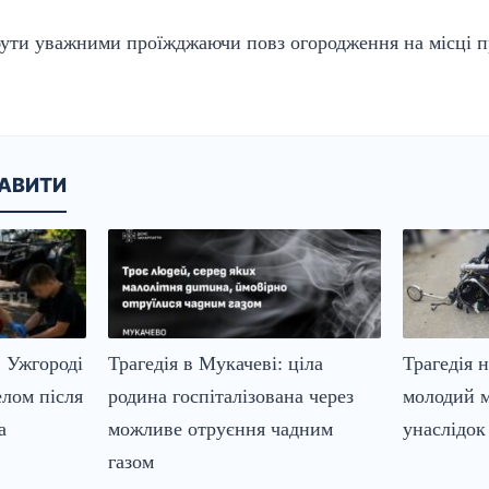
 бути уважними проїжджаючи повз огородження на місці 
КАВИТИ
в Ужгороді
Трагедія в Мукачеві: ціла
Трагедія 
лом після
родина госпіталізована через
молодий м
а
можливе отруєння чадним
унаслідок 
газом