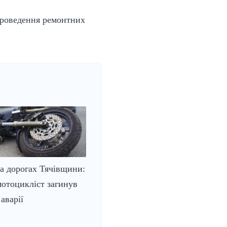
проведення ремонтних
на дорогах Тячівщини:
отоцикліст загинув
аварії