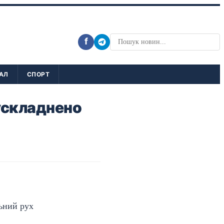
f
АЛ
СПОРТ
 ускладнено