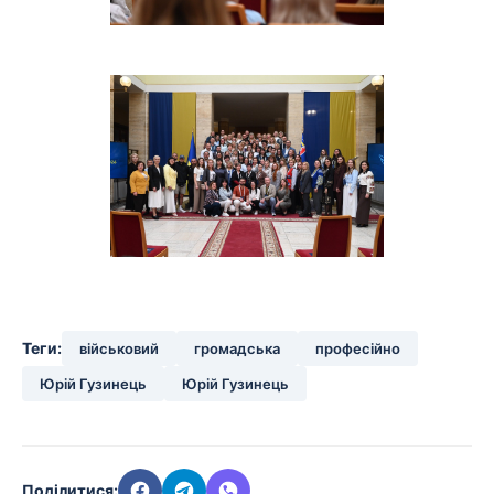
Теги:
військовий
громадська
професійно
Юрій Гузинець
Юрій Гузинець
Поділитися: