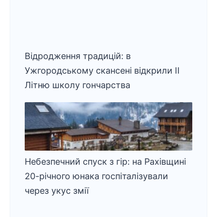
Відродження традицій: в
Ужгородському скансені відкрили ІІ
Літню школу гончарства
Небезпечний спуск з гір: на Рахівщині
20-річного юнака госпіталізували
через укус змії