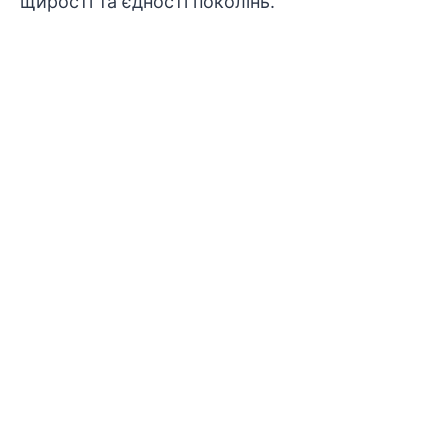
щирості та єдності поколінь.