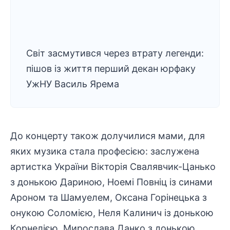
Світ засмутився через втрату легенди:
пішов із життя перший декан юрфаку
УжНУ Василь Ярема
До концерту також долучилися мами, для
яких музика стала професією: заслужена
артистка України Вікторія Свалявчик-Цанько
з донькою Дариною, Ноемі Повніц із синами
Ароном та Шамуелем, Оксана Горінецька з
онукою Соломією, Неля Калинич із донькою
Корнелією, Мирослава Данко з донькою