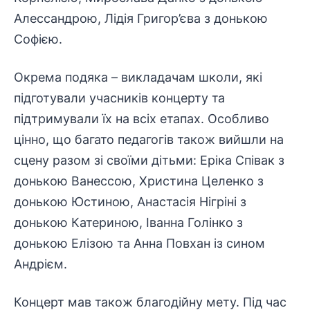
Алессандрою, Лідія Григор’єва з донькою
Софією.
Окрема подяка – викладачам школи, які
підготували учасників концерту та
підтримували
їх на всіх етапах. Особливо
цінно, що багато педагогів також вийшли на
сцену разом зі своїми дітьми: Еріка Співак з
донькою Ванессою, Христина Целенко з
донькою Юстиною, Анастасія Нігріні з
донькою Катериною, Іванна Голінко з
донькою Елізою та Анна Повхан із сином
Андрієм.
Концерт мав також
благодійну
мету. Під час