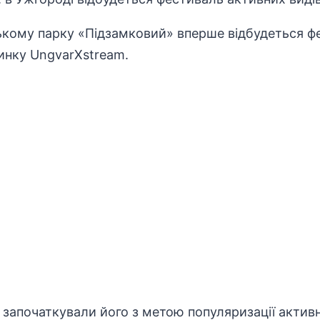
ькому парку «Підзамковий» вперше відбудеться ф
чинку UngvarXstream.
 започаткували його з метою популяризації активн