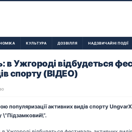
НОМІКА
КУЛЬТУРА
ДОЗВІЛЛЯ
НАДЗВИЧАЙНІ ПОДІЇ
ь: в Ужгороді відбудеться фе
ів спорту (ВІДЕО)
во
ою популяризації активних видів спорту UngvarX
\”Підзамковий\”.