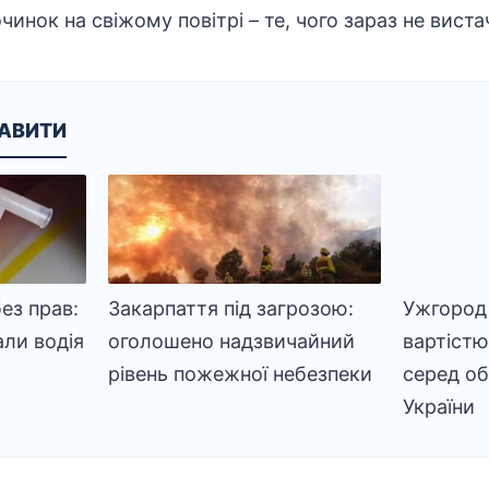
чинок на свіжому повітрі – те, чого зараз не виста
КАВИТИ
ез прав:
Закарпаття під загрозою:
Ужгород 
али водія
оголошено надзвичайний
вартістю
рівень пожежної небезпеки
серед об
України