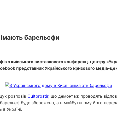
знімають барельєфи
фів з київського виставкового конференц-центру «Укр
 Facebook представник Українського кризового медіа-ц
щук розповів
Cultprostir
, що демонтаж проводять відпов
ей барельєф буде збережено, а в майбутньому його перед
в Україні.