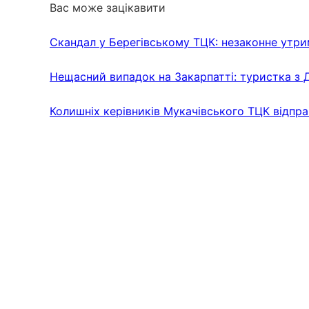
Вас може зацікавити
Скандал у Берегівському ТЦК: незаконне утри
Нещасний випадок на Закарпатті: туристка з 
Колишніх керівників Мукачівського ТЦК відпра