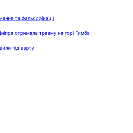
мання та фальсифікації
Дніпра отримала травму на горі Гимба
вили під варту