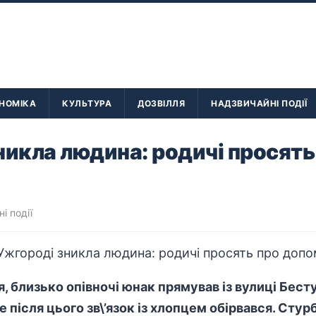
НОМІКА
КУЛЬТУРА
ДОЗВІЛЛЯ
НАДЗВИЧАЙНІ ПОДІЇ
никла людина: родичі просять
і події
я, близько опівночі юнак прямував із вулиці Бест
 після цього зв\’язок із хлопцем обірвався. Сту