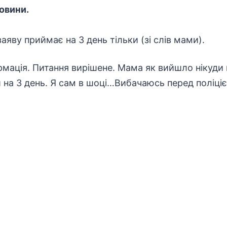
овини.
 заяву приймає на 3 день тільки (зі слів мами).
мація. Питання вирішене. Мама як вийшло нікуди не
и на 3 день. Я сам в шоці…Вибачаюсь перед поліці