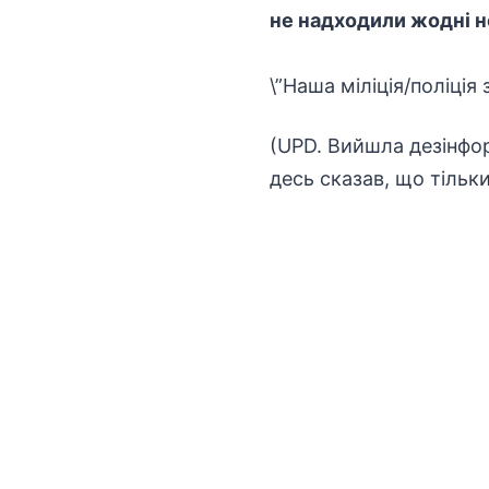
не надходили жодні н
\”Наша міліція/поліція
(UPD. Вийшла дезінфор
десь сказав, що тільк