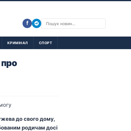
f
КРИМІНАЛ
СПОРТ
 про
ужева до свого дому,
рбованим родичам досі