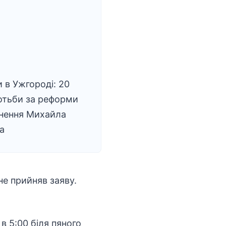
 в Ужгороді: 20
отьби за реформи
рнення Михайла
а
е прийняв заяву.
в 5:00 біля пяного