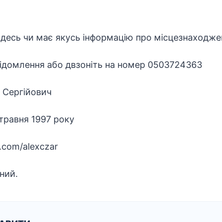
десь чи має якусь інформацію про місцезнаходже
відомлення або двзоніть на номер 0503724363
 Сергійович
травня 1997 року
k.com/alexczar
ний.