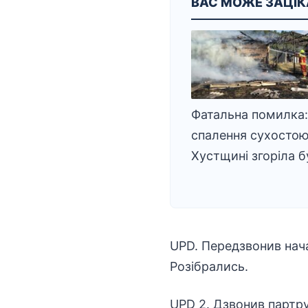
ВАС МОЖЕ ЗАЦІ
Фатальна помилка:
спалення сухостою
Хустщині згоріла б
UPD. Передзвонив нача
Розібрались.
UPD 2. Дзвонив партрул