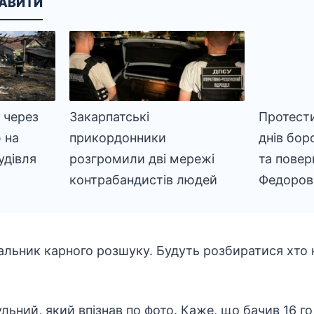
КАВИТИ
 через
Закарпатські
Протести
 на
прикордонники
днів бор
удівля
розгромили дві мережі
та пове
контрабандистів людей
Федоров
льник карного розшуку. Будуть розбиратися хто н
ьний, який впізнав по фото. Каже, що бачив 16 го 